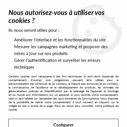
0
Nous autorisez-vous à utiliser vos
cookies ?
Ils nous seront utiles pour :
Home
>
Artists
>
Ed Motta
Améliorer l'interface et les fonctionnalités du site
Ed Motta
Mesurer les campagnes marketing et proposer des
mises à jour sur nos produits
Gérer l'authentification et surveiller les erreurs
SORT & FILTER
techniques
Certains cookies sont nécessaires à des fins techniques, ils sont donc dispensés de
PRESALES EXCLUSIVES
consentement. D'autres, non obligatoires, peuvent être utilisés pour la
personnalisation des annonces et du contenu, la mesure des annonces et du contenu,
la connaissance de l'audience et le développement de produits, les données de
géolocalisation précises et l'identification par le balayage de l'appareil, le stockage
1
et/ou l'accès aux informations sur un appareil. Si vous donnez votre consentement,
celui-ci sera valable sur l’ensemble des sous-domaines de Syncrophone. Vous disposez
de la possibilité de retirer votre consentement à tout moment en cliquant sur le
widget en bas à droite de la page. Pour en savoir plus, consulter notre politique de
cookie.
Configurer