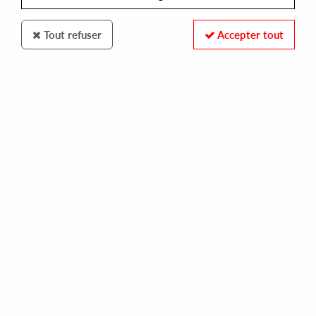
Tout refuser
Accepter tout
SONY
ED MOTTA
criterion of the senses
20,00 €