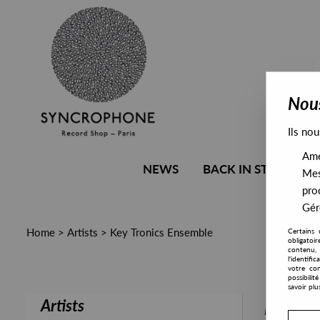
Nous
Ils nou
Amél
NEWS
BACK IN STOCK
Mes
pro
Gére
Home
>
Artists
>
Key Tronics Ensemble
Certains 
obligatoi
contenu, 
l'identifi
votre con
possibili
savoir plu
Artists
PRESALE