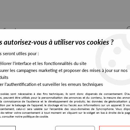
 autorisez-vous à utiliser vos cookies ?
s seront utiles pour :
iorer l'interface et les fonctionnalités du site
ALL STOCK
EXCLUSIVES
PRESALES EXCLUSIVES
urer les campagnes marketing et proposer des mises à jour sur nos
duits
r l'authentification et surveiller les erreurs techniques
cookies sont nécessaires à des fins techniques, ils sont donc dispensés de consentement. D'a
res, peuvent être utilisés pour la personnalisation des annonces et du contenu, la mesure des anno
la connaissance de l'audience et le développement de produits, les données de géolocalisation p
Key Tronics Ensemble
cation par le balayage de l'appareil, le stockage et/ou l'accès aux informations sur un appareil. Si 
sentement, celui-ci sera valable sur l’ensemble des sous-domaines de Syncrophone. Vous disp
té de retirer votre consentement à tout moment en cliquant sur le widget en bas à droite de la pag
s, consulter notre politique de cookie.
S EXCLUSIVES