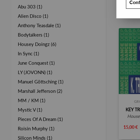
Conf
Abu 303 (1)
Alien Disco (1)
Anthony Teasdale (1)
Bodytalkers (1)
Housey Doingz (6)
In Sync (1)
June Conquest (1)
LY (JOVONN) (1)
Manuel Göttsching (1)
Marshall Jefferson (2)
MM / KM (1)
GR
KEY T
Mystic V (1)
house
Pieces Of A Dream (1)
15,00 €
Roisin Murphy (1)
Silicon Minds (1)