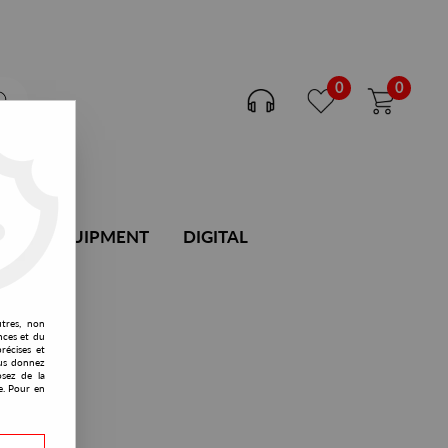
0
0
DJ EQUIPMENT
DIGITAL
utres, non
nces et du
récises et
vous donnez
osez de la
e. Pour en