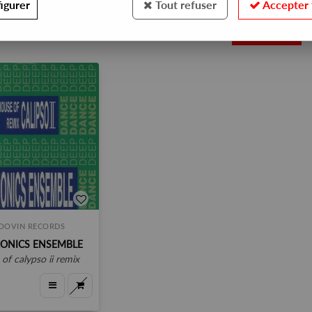
igurer
Tout refuser
Accepter 
1
OOVIN RECORDS
RONICS ENSEMBLE
 of calypso ii remix