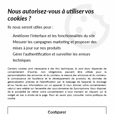
0
Nous autorisez-vous à utiliser vos
cookies ?
Ils nous seront utiles pour :
Home
>
Artists
>
Reinhard Vanbergen
Améliorer l'interface et les fonctionnalités du site
Reinhard Vanbergen
Mesurer les campagnes marketing et proposer des
mises à jour sur nos produits
Gérer l'authentification et surveiller les erreurs
SORT & FILTER
techniques
Certains cookies sont nécessaires à des fins techniques, ils sont donc dispensés de
PRESALES EXCLUSIVES
consentement. D'autres, non obligatoires, peuvent être utilisés pour la
personnalisation des annonces et du contenu, la mesure des annonces et du contenu,
la connaissance de l'audience et le développement de produits, les données de
géolocalisation précises et l'identification par le balayage de l'appareil, le stockage
1
et/ou l'accès aux informations sur un appareil. Si vous donnez votre consentement,
celui-ci sera valable sur l’ensemble des sous-domaines de Syncrophone. Vous disposez
de la possibilité de retirer votre consentement à tout moment en cliquant sur le
widget en bas à droite de la page. Pour en savoir plus, consulter notre politique de
cookie.
Configurer