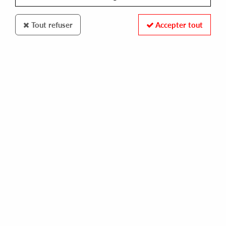
Tout refuser
Accepter tout
SDBAN
REINHARD VANBERGEN
geomatric shapes (a special radio ~ tv record - n°19)
30,00 €