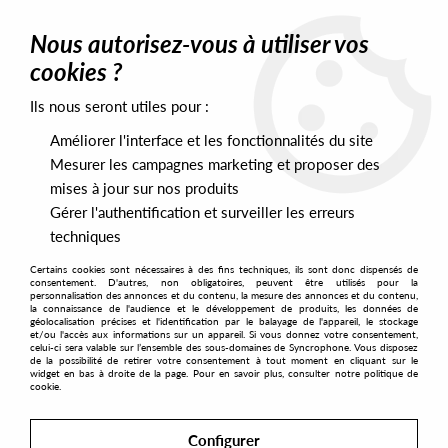
0
Nous autorisez-vous à utiliser vos
cookies ?
Ils nous seront utiles pour :
Home
>
Artists
>
Scott Ferguson
Améliorer l'interface et les fonctionnalités du site
Scott Ferguson
Mesurer les campagnes marketing et proposer des
mises à jour sur nos produits
Gérer l'authentification et surveiller les erreurs
SORT & FILTER
techniques
Certains cookies sont nécessaires à des fins techniques, ils sont donc dispensés de
PRESALES EXCLUSIVES
consentement. D'autres, non obligatoires, peuvent être utilisés pour la
personnalisation des annonces et du contenu, la mesure des annonces et du contenu,
la connaissance de l'audience et le développement de produits, les données de
géolocalisation précises et l'identification par le balayage de l'appareil, le stockage
7
et/ou l'accès aux informations sur un appareil. Si vous donnez votre consentement,
celui-ci sera valable sur l’ensemble des sous-domaines de Syncrophone. Vous disposez
de la possibilité de retirer votre consentement à tout moment en cliquant sur le
widget en bas à droite de la page. Pour en savoir plus, consulter notre politique de
cookie.
Configurer