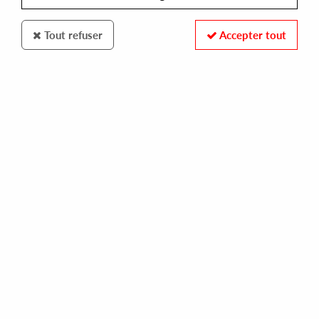
Tout refuser
Accepter tout
CHATEAU CHEPERE
SCOTT FERGUSON
organized sound
16,00 €