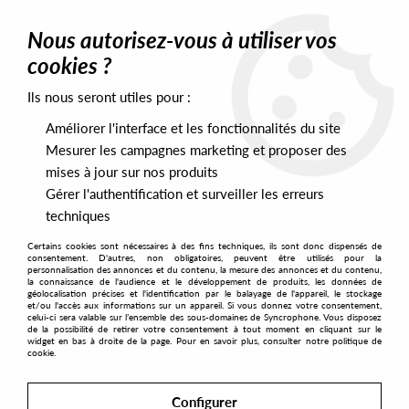
0
Nous autorisez-vous à utiliser vos
cookies ?
Ils nous seront utiles pour :
Home
>
Artists
>
Sunareht
Améliorer l'interface et les fonctionnalités du site
Sunareht
Mesurer les campagnes marketing et proposer des
mises à jour sur nos produits
Gérer l'authentification et surveiller les erreurs
SORT & FILTER
techniques
Certains cookies sont nécessaires à des fins techniques, ils sont donc dispensés de
PRESALES EXCLUSIVES
consentement. D'autres, non obligatoires, peuvent être utilisés pour la
personnalisation des annonces et du contenu, la mesure des annonces et du contenu,
la connaissance de l'audience et le développement de produits, les données de
géolocalisation précises et l'identification par le balayage de l'appareil, le stockage
1
et/ou l'accès aux informations sur un appareil. Si vous donnez votre consentement,
celui-ci sera valable sur l’ensemble des sous-domaines de Syncrophone. Vous disposez
de la possibilité de retirer votre consentement à tout moment en cliquant sur le
widget en bas à droite de la page. Pour en savoir plus, consulter notre politique de
cookie.
Configurer