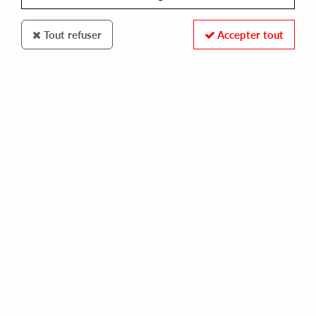
Tout refuser
Accepter tout
PARADOXE CLUB
SUNAREHT
amorama lp
25,00 €