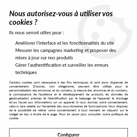
0
Nous autorisez-vous à utiliser vos
cookies ?
Ils nous seront utiles pour :
Home
>
Artists
>
Steffi
Améliorer l'interface et les fonctionnalités du site
Steffi
Mesurer les campagnes marketing et proposer des
mises à jour sur nos produits
Gérer l'authentification et surveiller les erreurs
SORT & FILTER
techniques
Certains cookies sont nécessaires à des fins techniques, ils sont donc dispensés de
PRESALES EXCLUSIVES
consentement. D'autres, non obligatoires, peuvent être utilisés pour la
personnalisation des annonces et du contenu, la mesure des annonces et du contenu,
la connaissance de l'audience et le développement de produits, les données de
géolocalisation précises et l'identification par le balayage de l'appareil, le stockage
1
et/ou l'accès aux informations sur un appareil. Si vous donnez votre consentement,
celui-ci sera valable sur l’ensemble des sous-domaines de Syncrophone. Vous disposez
de la possibilité de retirer votre consentement à tout moment en cliquant sur le
widget en bas à droite de la page. Pour en savoir plus, consulter notre politique de
cookie.
Configurer