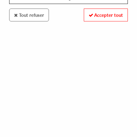
Tout refuser
Accepter tout
DOLLY
STEFFI/ROSATI
memory zero
16,00 €