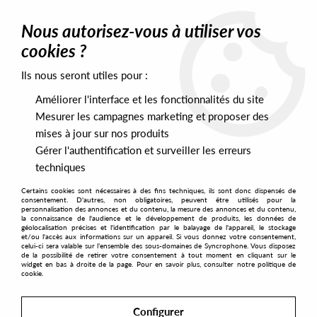
0
Nous autorisez-vous à utiliser vos
cookies ?
Ils nous seront utiles pour :
Home
>
Artists
>
Kasper Marott
Améliorer l'interface et les fonctionnalités du site
Kasper Marott
Mesurer les campagnes marketing et proposer des
mises à jour sur nos produits
Gérer l'authentification et surveiller les erreurs
SORT & FILTER
techniques
Certains cookies sont nécessaires à des fins techniques, ils sont donc dispensés de
PRESALES EXCLUSIVES
consentement. D'autres, non obligatoires, peuvent être utilisés pour la
personnalisation des annonces et du contenu, la mesure des annonces et du contenu,
la connaissance de l'audience et le développement de produits, les données de
géolocalisation précises et l'identification par le balayage de l'appareil, le stockage
1
et/ou l'accès aux informations sur un appareil. Si vous donnez votre consentement,
celui-ci sera valable sur l’ensemble des sous-domaines de Syncrophone. Vous disposez
de la possibilité de retirer votre consentement à tout moment en cliquant sur le
widget en bas à droite de la page. Pour en savoir plus, consulter notre politique de
cookie.
Configurer