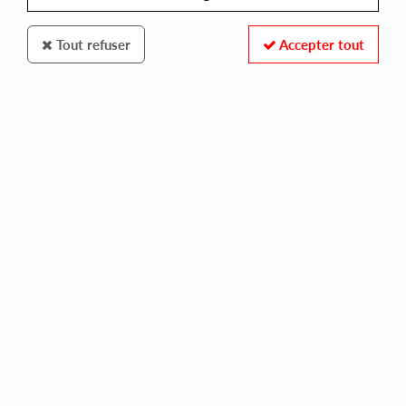
Tout refuser
Accepter tout
ONE EYE WITNESS
ROBERT DIETZ/Z@P/KASPER MAROTT/NEW MEMBERS
witness 02
14,00 €