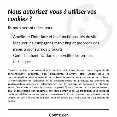
0
Nous autorisez-vous à utiliser vos
cookies ?
Ils nous seront utiles pour :
Home
>
Artists
>
Vibes4YourSoul
Améliorer l'interface et les fonctionnalités du site
Vibes4YourSoul
Mesurer les campagnes marketing et proposer des
mises à jour sur nos produits
Gérer l'authentification et surveiller les erreurs
SORT & FILTER
techniques
Certains cookies sont nécessaires à des fins techniques, ils sont donc dispensés de
PRESALES EXCLUSIVES
consentement. D'autres, non obligatoires, peuvent être utilisés pour la
personnalisation des annonces et du contenu, la mesure des annonces et du contenu,
la connaissance de l'audience et le développement de produits, les données de
géolocalisation précises et l'identification par le balayage de l'appareil, le stockage
1
et/ou l'accès aux informations sur un appareil. Si vous donnez votre consentement,
celui-ci sera valable sur l’ensemble des sous-domaines de Syncrophone. Vous disposez
de la possibilité de retirer votre consentement à tout moment en cliquant sur le
widget en bas à droite de la page. Pour en savoir plus, consulter notre politique de
cookie.
Configurer