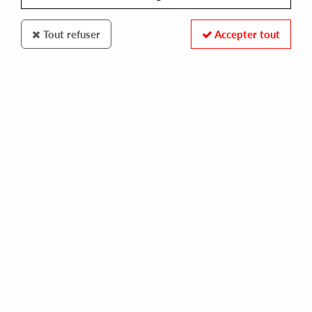
Tout refuser
Accepter tout
TOO SLOW TO DISCO
VIBES4YOURSOUL
tudo azul e.p.
20,00 €