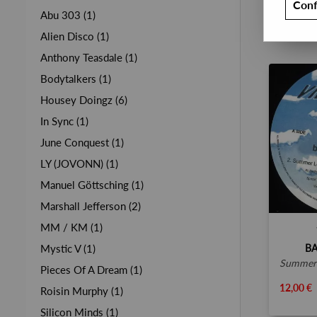
Conf
Abu 303 (1)
Alien Disco (1)
Anthony Teasdale (1)
Bodytalkers (1)
Housey Doingz (6)
In Sync (1)
June Conquest (1)
LY (JOVONN) (1)
Manuel Göttsching (1)
Marshall Jefferson (2)
MM / KM (1)
BA
Mystic V (1)
summer lo
Pieces Of A Dream (1)
12,00 €
Roisin Murphy (1)
Silicon Minds (1)