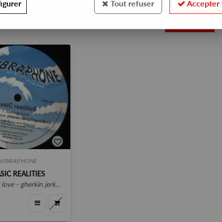
igurer
Tout refuser
Accepter 
1
VIBRAPHONE
SIC REALITIES
ve - gherkin jerks mixes