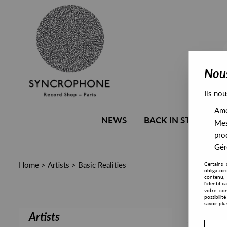
Nous
Ils nou
Amél
NEWS
BACK IN STOCK
Mes
pro
Gére
Home
>
Artists
>
Basic Realities
Certains 
obligatoi
contenu, 
l'identifi
votre con
possibili
savoir plu
Artists
PRESALE