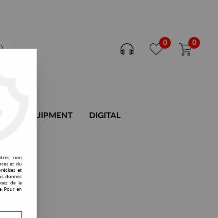
0
0
DJ EQUIPMENT
DIGITAL
utres, non
nces et du
récises et
vous donnez
osez de la
e. Pour en