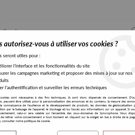
 autorisez-vous à utiliser vos cookies ?
s seront utiles pour :
iorer l'interface et les fonctionnalités du site
ALL STOCK
EXCLUSIVES
PRESALES EXCLUSIVES
urer les campagnes marketing et proposer des mises à jour sur nos
duits
r l'authentification et surveiller les erreurs techniques
cookies sont nécessaires à des fins techniques, ils sont donc dispensés de consentement. D'a
res, peuvent être utilisés pour la personnalisation des annonces et du contenu, la mesure des anno
la connaissance de l'audience et le développement de produits, les données de géolocalisation p
Basic Realities
cation par le balayage de l'appareil, le stockage et/ou l'accès aux informations sur un appareil. Si 
sentement, celui-ci sera valable sur l’ensemble des sous-domaines de Syncrophone. Vous disp
té de retirer votre consentement à tout moment en cliquant sur le widget en bas à droite de la pag
s, consulter notre politique de cookie.
S EXCLUSIVES