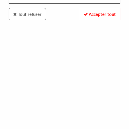
Tout refuser
Accepter tout
RESEARCH RECORDS
MILDLIFE
mildlife remixed
14,00 €