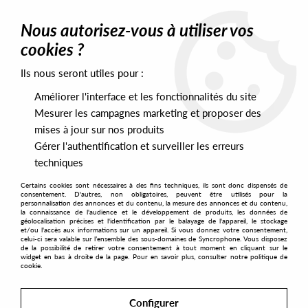
0
Nous autorisez-vous à utiliser vos
cookies ?
Ils nous seront utiles pour :
Home
>
Artists
>
Tornado Wallace
Améliorer l'interface et les fonctionnalités du site
Tornado Wallace
Mesurer les campagnes marketing et proposer des
mises à jour sur nos produits
Gérer l'authentification et surveiller les erreurs
SORT & FILTER
techniques
Certains cookies sont nécessaires à des fins techniques, ils sont donc dispensés de
PRESALES EXCLUSIVES
consentement. D'autres, non obligatoires, peuvent être utilisés pour la
personnalisation des annonces et du contenu, la mesure des annonces et du contenu,
la connaissance de l'audience et le développement de produits, les données de
géolocalisation précises et l'identification par le balayage de l'appareil, le stockage
1
et/ou l'accès aux informations sur un appareil. Si vous donnez votre consentement,
celui-ci sera valable sur l’ensemble des sous-domaines de Syncrophone. Vous disposez
de la possibilité de retirer votre consentement à tout moment en cliquant sur le
widget en bas à droite de la page. Pour en savoir plus, consulter notre politique de
cookie.
Configurer