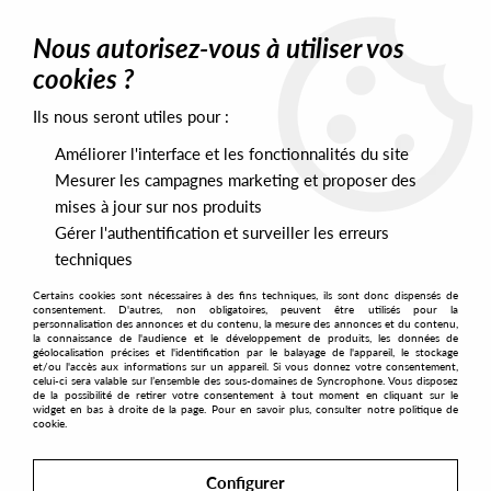
0
Nous autorisez-vous à utiliser vos
cookies ?
Ils nous seront utiles pour :
Home
>
Artists
>
Soft House Company
Améliorer l'interface et les fonctionnalités du site
Soft House Company
Mesurer les campagnes marketing et proposer des
mises à jour sur nos produits
Gérer l'authentification et surveiller les erreurs
SORT & FILTER
techniques
Certains cookies sont nécessaires à des fins techniques, ils sont donc dispensés de
PRESALES EXCLUSIVES
consentement. D'autres, non obligatoires, peuvent être utilisés pour la
personnalisation des annonces et du contenu, la mesure des annonces et du contenu,
la connaissance de l'audience et le développement de produits, les données de
géolocalisation précises et l'identification par le balayage de l'appareil, le stockage
1
et/ou l'accès aux informations sur un appareil. Si vous donnez votre consentement,
celui-ci sera valable sur l’ensemble des sous-domaines de Syncrophone. Vous disposez
de la possibilité de retirer votre consentement à tout moment en cliquant sur le
widget en bas à droite de la page. Pour en savoir plus, consulter notre politique de
cookie.
Configurer