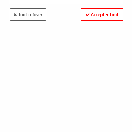
Tout refuser
Accepter tout
GROOVIN RECORDS
SOFT HOUSE COMPANY
what you need
15,00 €