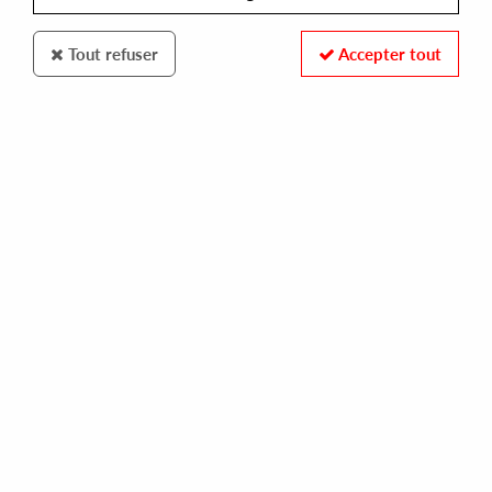
Tout refuser
Accepter tout
BACK TO LIFE
FIX
flash / from the ghetto [reissue]
14,00 €