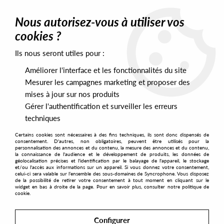
0
Nous autorisez-vous à utiliser vos
cookies ?
Ils nous seront utiles pour :
Home
>
Artists
>
Fix
Améliorer l'interface et les fonctionnalités du site
Fix
Mesurer les campagnes marketing et proposer des
mises à jour sur nos produits
Gérer l'authentification et surveiller les erreurs
SORT & FILTER
techniques
Certains cookies sont nécessaires à des fins techniques, ils sont donc dispensés de
PRESALES EXCLUSIVES
consentement. D'autres, non obligatoires, peuvent être utilisés pour la
personnalisation des annonces et du contenu, la mesure des annonces et du contenu,
la connaissance de l'audience et le développement de produits, les données de
géolocalisation précises et l'identification par le balayage de l'appareil, le stockage
1
et/ou l'accès aux informations sur un appareil. Si vous donnez votre consentement,
celui-ci sera valable sur l’ensemble des sous-domaines de Syncrophone. Vous disposez
de la possibilité de retirer votre consentement à tout moment en cliquant sur le
widget en bas à droite de la page. Pour en savoir plus, consulter notre politique de
cookie.
Configurer