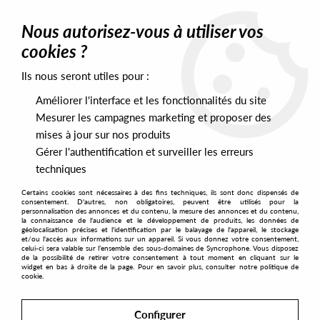
0
Nous autorisez-vous à utiliser vos
cookies ?
Ils nous seront utiles pour :
Home
>
Artists
>
Birds Of Pandaemonium
Améliorer l'interface et les fonctionnalités du site
Birds Of Pandaemonium
Mesurer les campagnes marketing et proposer des
mises à jour sur nos produits
Gérer l'authentification et surveiller les erreurs
SORT & FILTER
techniques
Certains cookies sont nécessaires à des fins techniques, ils sont donc dispensés de
PRESALES EXCLUSIVES
consentement. D'autres, non obligatoires, peuvent être utilisés pour la
personnalisation des annonces et du contenu, la mesure des annonces et du contenu,
la connaissance de l'audience et le développement de produits, les données de
géolocalisation précises et l'identification par le balayage de l'appareil, le stockage
1
et/ou l'accès aux informations sur un appareil. Si vous donnez votre consentement,
celui-ci sera valable sur l’ensemble des sous-domaines de Syncrophone. Vous disposez
de la possibilité de retirer votre consentement à tout moment en cliquant sur le
widget en bas à droite de la page. Pour en savoir plus, consulter notre politique de
cookie.
Configurer