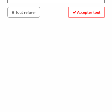
Tout refuser
Accepter tout
OUR STARRY UNIVERSE
BIRDS OF PANDAEMONIOM
out for you (inc. each other / juan maclean remixes)