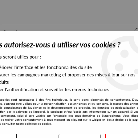
 autorisez-vous à utiliser vos cookies ?
s seront utiles pour :
iorer l'interface et les fonctionnalités du site
ALL STOCK
EXCLUSIVES
PRESALES EXCLUSIVES
urer les campagnes marketing et proposer des mises à jour sur nos
duits
r l'authentification et surveiller les erreurs techniques
cookies sont nécessaires à des fins techniques, ils sont donc dispensés de consentement. D'a
res, peuvent être utilisés pour la personnalisation des annonces et du contenu, la mesure des anno
la connaissance de l'audience et le développement de produits, les données de géolocalisation p
Aoki Takamasa &amp; Taeji Sawai
cation par le balayage de l'appareil, le stockage et/ou l'accès aux informations sur un appareil. Si 
sentement, celui-ci sera valable sur l’ensemble des sous-domaines de Syncrophone. Vous disp
té de retirer votre consentement à tout moment en cliquant sur le widget en bas à droite de la pag
s, consulter notre politique de cookie.
S EXCLUSIVES