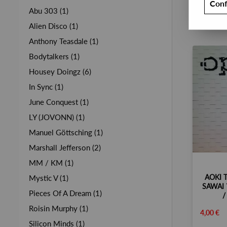
Conf
Abu 303 (1)
Alien Disco (1)
Anthony Teasdale (1)
Bodytalkers (1)
Housey Doingz (6)
In Sync (1)
June Conquest (1)
LY (JOVONN) (1)
Manuel Göttsching (1)
Marshall Jefferson (2)
MM / KM (1)
AOKI 
Mystic V (1)
SAWAI 
Pieces Of A Dream (1)
/
Roisin Murphy (1)
4,00 €
Silicon Minds (1)