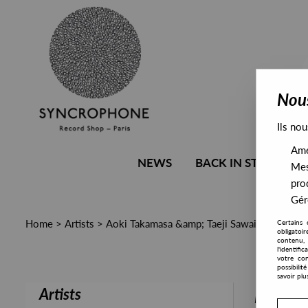
Nous
Ils nou
Amél
NEWS
BACK IN STOCK
Mes
pro
Gére
Home
>
Artists
>
Aoki Takamasa &amp; Taeji Sawai
Certains 
obligatoi
contenu, 
l'identifi
votre con
possibili
savoir plu
Artists
PRESALE