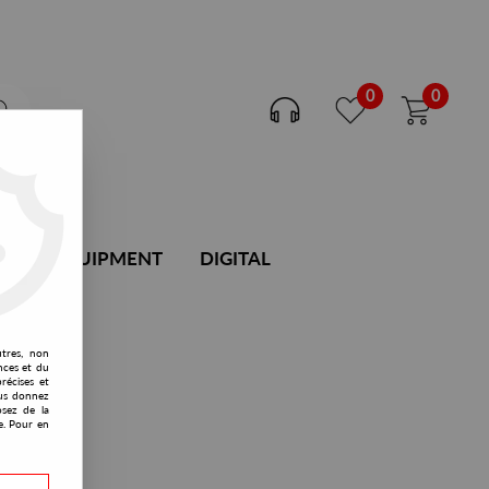
0
0
DJ EQUIPMENT
DIGITAL
utres, non
nces et du
récises et
vous donnez
osez de la
e. Pour en