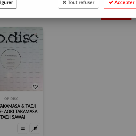
igurer
Tout refuser
Accepter 
1
OP DISC
TAKAMASA & TAEJI
‎?- AOKI TAKAMASA
 TAEJI SAWAI