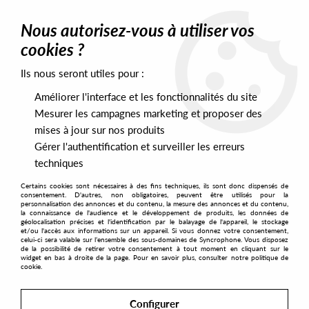
0
Nous autorisez-vous à utiliser vos
cookies ?
Ils nous seront utiles pour :
Home
>
Artists
>
Austin Ato
Améliorer l'interface et les fonctionnalités du site
Austin Ato
Mesurer les campagnes marketing et proposer des
mises à jour sur nos produits
Gérer l'authentification et surveiller les erreurs
SORT & FILTER
techniques
Certains cookies sont nécessaires à des fins techniques, ils sont donc dispensés de
PRESALES EXCLUSIVES
consentement. D'autres, non obligatoires, peuvent être utilisés pour la
personnalisation des annonces et du contenu, la mesure des annonces et du contenu,
la connaissance de l'audience et le développement de produits, les données de
géolocalisation précises et l'identification par le balayage de l'appareil, le stockage
1
et/ou l'accès aux informations sur un appareil. Si vous donnez votre consentement,
celui-ci sera valable sur l’ensemble des sous-domaines de Syncrophone. Vous disposez
de la possibilité de retirer votre consentement à tout moment en cliquant sur le
widget en bas à droite de la page. Pour en savoir plus, consulter notre politique de
cookie.
Configurer