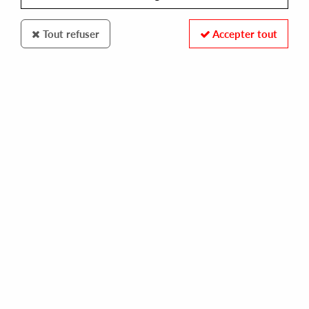
Tout refuser
Accepter tout
PHONICA RECORDS
AUSTIN ATO
when love is tender
16,00 €