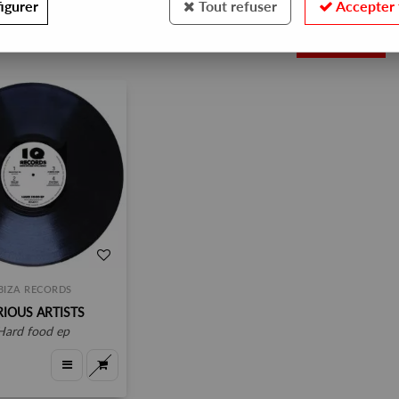
igurer
Tout refuser
Accepter 
1
BIZA RECORDS
RIOUS ARTISTS
hard food ep