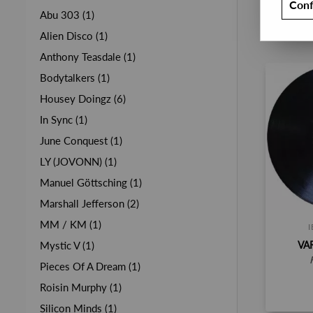
Conf
Abu 303 (1)
Alien Disco (1)
Anthony Teasdale (1)
Bodytalkers (1)
Housey Doingz (6)
In Sync (1)
June Conquest (1)
LY (JOVONN) (1)
Manuel Göttsching (1)
Marshall Jefferson (2)
MM / KM (1)
I
VA
Mystic V (1)
Pieces Of A Dream (1)
Roisin Murphy (1)
Silicon Minds (1)