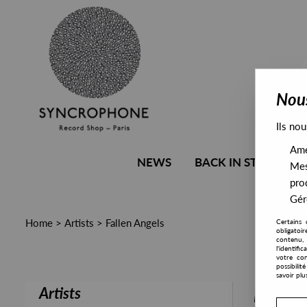
Nous
Ils nou
Amél
NEWS
BACK IN STOCK
Mes
pro
Gére
Home
>
Artists
>
Fallen Angels
Certains 
obligatoi
contenu, 
l'identifi
votre con
possibili
savoir plu
Artists
PRESALE