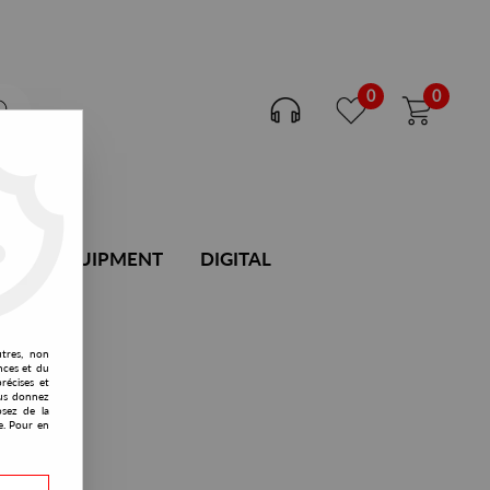
0
0
DJ EQUIPMENT
DIGITAL
utres, non
nces et du
récises et
vous donnez
osez de la
e. Pour en