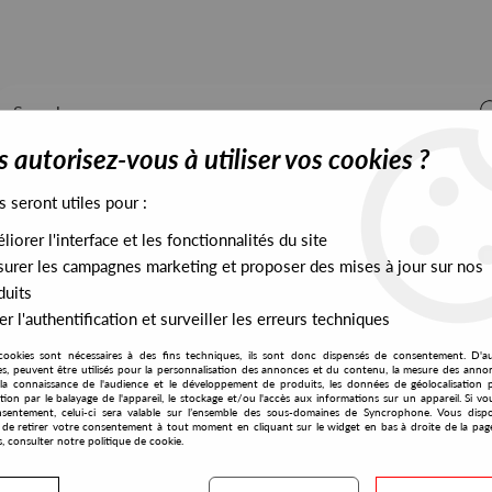
 autorisez-vous à utiliser vos cookies ?
s seront utiles pour :
iorer l'interface et les fonctionnalités du site
ALL STOCK
EXCLUSIVES
PRESALES EXCLUSIVES
urer les campagnes marketing et proposer des mises à jour sur nos
duits
r l'authentification et surveiller les erreurs techniques
cookies sont nécessaires à des fins techniques, ils sont donc dispensés de consentement. D'a
res, peuvent être utilisés pour la personnalisation des annonces et du contenu, la mesure des anno
la connaissance de l'audience et le développement de produits, les données de géolocalisation p
Fallen Angels
cation par le balayage de l'appareil, le stockage et/ou l'accès aux informations sur un appareil. Si 
sentement, celui-ci sera valable sur l’ensemble des sous-domaines de Syncrophone. Vous disp
té de retirer votre consentement à tout moment en cliquant sur le widget en bas à droite de la pag
s, consulter notre politique de cookie.
S EXCLUSIVES