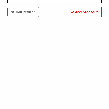
Tout refuser
Accepter tout
NAFF
HEALION (PRIORI & EX-T)
about breathing w/ ludwig a.f. remix
15,00 €