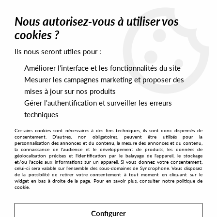
0
Nous autorisez-vous à utiliser vos
cookies ?
Ils nous seront utiles pour :
Home
>
Artists
>
Healion
Améliorer l'interface et les fonctionnalités du site
Healion
Mesurer les campagnes marketing et proposer des
mises à jour sur nos produits
Gérer l'authentification et surveiller les erreurs
SORT & FILTER
techniques
Certains cookies sont nécessaires à des fins techniques, ils sont donc dispensés de
PRESALES EXCLUSIVES
consentement. D'autres, non obligatoires, peuvent être utilisés pour la
personnalisation des annonces et du contenu, la mesure des annonces et du contenu,
la connaissance de l'audience et le développement de produits, les données de
géolocalisation précises et l'identification par le balayage de l'appareil, le stockage
1
et/ou l'accès aux informations sur un appareil. Si vous donnez votre consentement,
celui-ci sera valable sur l’ensemble des sous-domaines de Syncrophone. Vous disposez
de la possibilité de retirer votre consentement à tout moment en cliquant sur le
widget en bas à droite de la page. Pour en savoir plus, consulter notre politique de
cookie.
Configurer