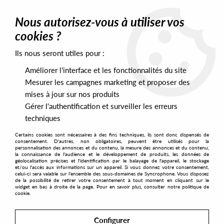
0
Nous autorisez-vous à utiliser vos
cookies ?
Ils nous seront utiles pour :
Home
>
Artists
>
Leo Sayer
Améliorer l'interface et les fonctionnalités du site
Leo Sayer
Mesurer les campagnes marketing et proposer des
mises à jour sur nos produits
Gérer l'authentification et surveiller les erreurs
SORT & FILTER
techniques
Certains cookies sont nécessaires à des fins techniques, ils sont donc dispensés de
PRESALES EXCLUSIVES
consentement. D'autres, non obligatoires, peuvent être utilisés pour la
personnalisation des annonces et du contenu, la mesure des annonces et du contenu,
la connaissance de l'audience et le développement de produits, les données de
géolocalisation précises et l'identification par le balayage de l'appareil, le stockage
1
et/ou l'accès aux informations sur un appareil. Si vous donnez votre consentement,
celui-ci sera valable sur l’ensemble des sous-domaines de Syncrophone. Vous disposez
de la possibilité de retirer votre consentement à tout moment en cliquant sur le
widget en bas à droite de la page. Pour en savoir plus, consulter notre politique de
cookie.
Configurer