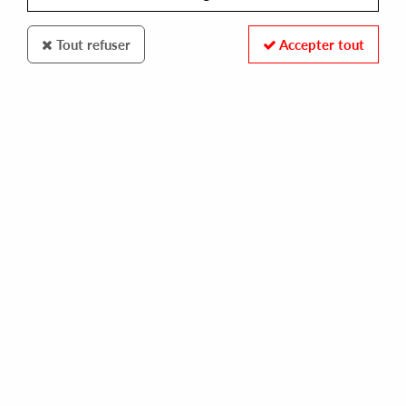
Tout refuser
Accepter tout
LE EDITS
LEO SAYER / AVERAGE WHITE BAND
easy to love / let's go round again (dimitri from paris remixes)
25,00 €