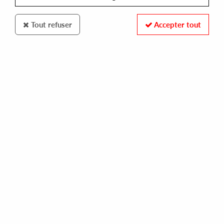
Tout refuser
Accepter tout
MENACE
VARIOUS ARTISTS
menace 5
25,00 €