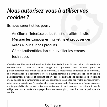
0
Nous autorisez-vous à utiliser vos
cookies ?
Ils nous seront utiles pour :
Home
>
Artists
>
S Fidelity
Améliorer l'interface et les fonctionnalités du site
S Fidelity
Mesurer les campagnes marketing et proposer des
mises à jour sur nos produits
Gérer l'authentification et surveiller les erreurs
SORT & FILTER
techniques
Certains cookies sont nécessaires à des fins techniques, ils sont donc dispensés de
PRESALES EXCLUSIVES
consentement. D'autres, non obligatoires, peuvent être utilisés pour la
personnalisation des annonces et du contenu, la mesure des annonces et du contenu,
la connaissance de l'audience et le développement de produits, les données de
géolocalisation précises et l'identification par le balayage de l'appareil, le stockage
1
et/ou l'accès aux informations sur un appareil. Si vous donnez votre consentement,
celui-ci sera valable sur l’ensemble des sous-domaines de Syncrophone. Vous disposez
de la possibilité de retirer votre consentement à tout moment en cliquant sur le
widget en bas à droite de la page. Pour en savoir plus, consulter notre politique de
cookie.
Configurer