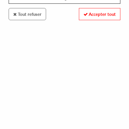
Tout refuser
Accepter tout
PULSE DRIFT RECORDINGS
VERTICAL67
through the fog
13,00 €