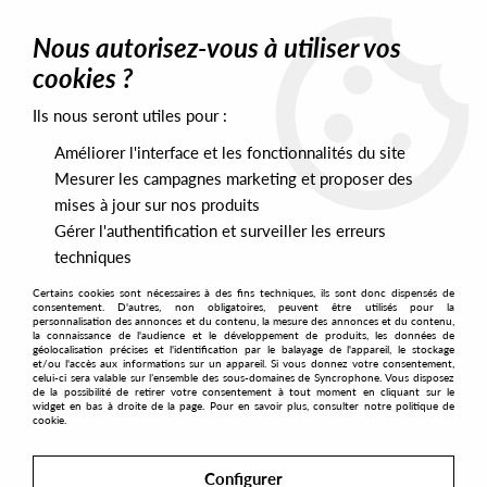
0
Nous autorisez-vous à utiliser vos
cookies ?
Ils nous seront utiles pour :
Home
>
Artists
>
Vertical67
Améliorer l'interface et les fonctionnalités du site
Vertical67
Mesurer les campagnes marketing et proposer des
mises à jour sur nos produits
Gérer l'authentification et surveiller les erreurs
SORT & FILTER
techniques
Certains cookies sont nécessaires à des fins techniques, ils sont donc dispensés de
PRESALES EXCLUSIVES
consentement. D'autres, non obligatoires, peuvent être utilisés pour la
personnalisation des annonces et du contenu, la mesure des annonces et du contenu,
la connaissance de l'audience et le développement de produits, les données de
géolocalisation précises et l'identification par le balayage de l'appareil, le stockage
1
et/ou l'accès aux informations sur un appareil. Si vous donnez votre consentement,
celui-ci sera valable sur l’ensemble des sous-domaines de Syncrophone. Vous disposez
de la possibilité de retirer votre consentement à tout moment en cliquant sur le
widget en bas à droite de la page. Pour en savoir plus, consulter notre politique de
cookie.
Configurer