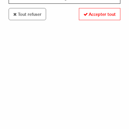
Tout refuser
Accepter tout
SUPPORT SYSTEM
TURBOJAZZ
livin' xl
16,00 €