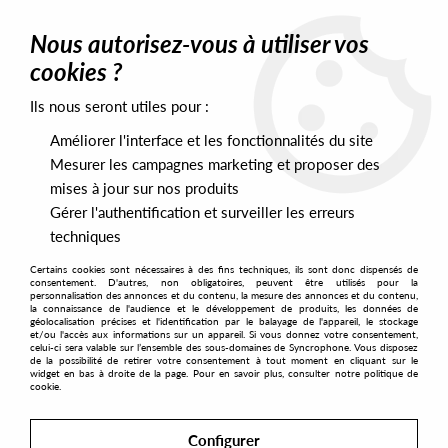
0
Nous autorisez-vous à utiliser vos
cookies ?
Ils nous seront utiles pour :
Home
>
Artists
>
Turbojazz
Améliorer l'interface et les fonctionnalités du site
Turbojazz
Mesurer les campagnes marketing et proposer des
mises à jour sur nos produits
Gérer l'authentification et surveiller les erreurs
SORT & FILTER
techniques
Certains cookies sont nécessaires à des fins techniques, ils sont donc dispensés de
PRESALES EXCLUSIVES
consentement. D'autres, non obligatoires, peuvent être utilisés pour la
personnalisation des annonces et du contenu, la mesure des annonces et du contenu,
la connaissance de l'audience et le développement de produits, les données de
géolocalisation précises et l'identification par le balayage de l'appareil, le stockage
3
et/ou l'accès aux informations sur un appareil. Si vous donnez votre consentement,
celui-ci sera valable sur l’ensemble des sous-domaines de Syncrophone. Vous disposez
de la possibilité de retirer votre consentement à tout moment en cliquant sur le
widget en bas à droite de la page. Pour en savoir plus, consulter notre politique de
cookie.
Configurer