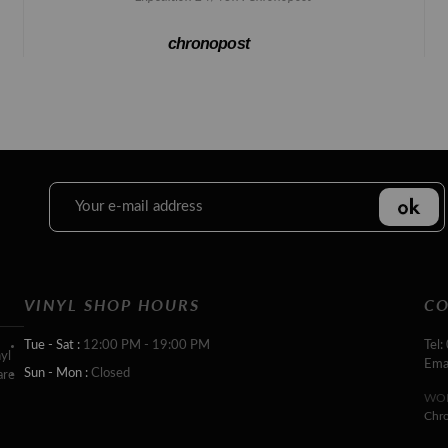
chronopost
VINYL SHOP HOURS
CO
Tue - Sat :
12:00 PM - 19:00 PM
Tel:
yl
Ema
Sun - Mon :
Closed
are
WOR
Chr