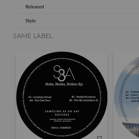
Released
Style
SAME LABEL