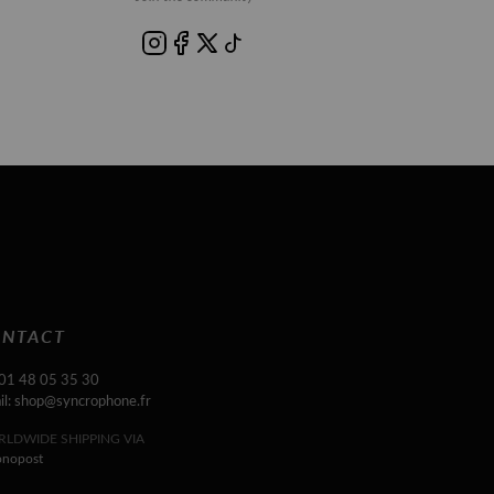
NTACT
 01 48 05 35 30
il: shop@syncrophone.fr
LDWIDE SHIPPING VIA
onopost