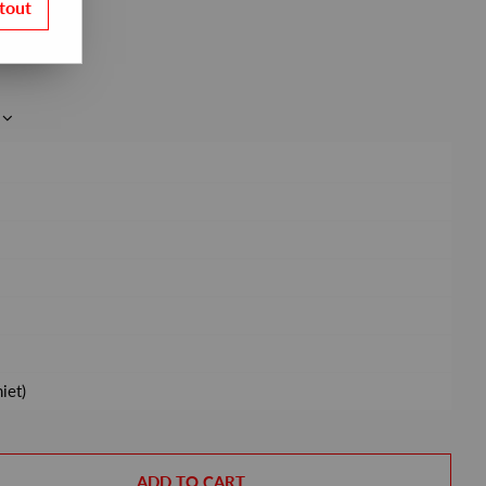
tout
iet)
ADD TO CART