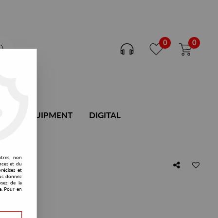
0
0
DJ EQUIPMENT
DIGITAL
utres, non
nces et du
récises et
vous donnez
osez de la
e. Pour en