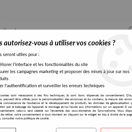
 autorisez-vous à utiliser vos cookies ?
s seront utiles pour :
iorer l'interface et les fonctionnalités du site
ALL STOCK
EXCLUSIVES
PRESALES EXCLUSIVES
urer les campagnes marketing et proposer des mises à jour sur nos
duits
r l'authentification et surveiller les erreurs techniques
cookies sont nécessaires à des fins techniques, ils sont donc dispensés de consentement. D'a
S3A Rec
res, peuvent être utilisés pour la personnalisation des annonces et du contenu, la mesure des anno
la connaissance de l'audience et le développement de produits, les données de géolocalisation p
Turbojazz
cation par le balayage de l'appareil, le stockage et/ou l'accès aux informations sur un appareil. Si 
sentement, celui-ci sera valable sur l’ensemble des sous-domaines de Syncrophone. Vous disp
Live As An Art EP
té de retirer votre consentement à tout moment en cliquant sur le widget en bas à droite de la pag
s, consulter notre politique de cookie.
10
,
00
€
incl. taxes