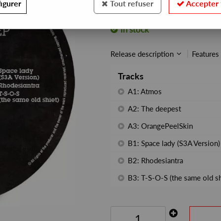
igurer
Tout refuser
Accepter 
REF. :
S3AREC011
In stock
Release description
Features
Tracks
A1: Atmos
A2: The deepest
A3: OrangePeelSkin
B1: Space lady (S3A Version)
B2: Rhodesiantra
B3: T-S-O-S (the same old sh