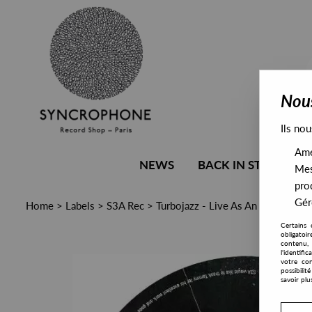
Nous
Ils nou
Amél
NEWS
BACK IN STOCK
Mes
pro
Gére
Home
>
Labels
>
S3A Rec
>
Turbojazz - Live As An Art EP
Certains 
obligatoi
contenu, 
l'identifi
votre con
possibili
savoir plu