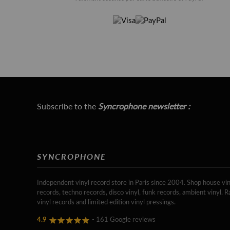
Subscribe to the
Syncrophone newsletter :
SYNCROPHONE
Independent vinyl record store in Paris since 2004. Shop house vin
records, techno records, disco vinyl, funk records, ambient vinyl. R
vinyl records and limited edition vinyl pressings.
4.9
- 161 Google reviews