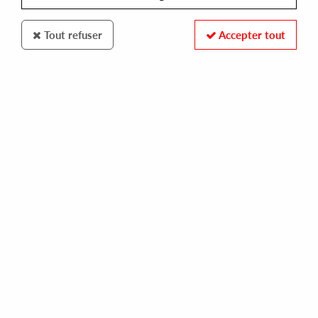
Tout refuser
Accepter tout
B.F.E. RECORDS
DAVID CHESWORTH
industry & leisure