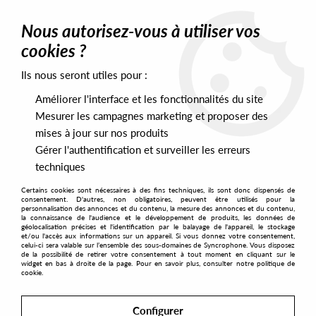
0
Nous autorisez-vous à utiliser vos
cookies ?
Ils nous seront utiles pour :
Home
>
Artists
>
David Chesworth
Améliorer l'interface et les fonctionnalités du site
David Chesworth
Mesurer les campagnes marketing et proposer des
mises à jour sur nos produits
Gérer l'authentification et surveiller les erreurs
SORT & FILTER
techniques
Certains cookies sont nécessaires à des fins techniques, ils sont donc dispensés de
PRESALES EXCLUSIVES
consentement. D'autres, non obligatoires, peuvent être utilisés pour la
personnalisation des annonces et du contenu, la mesure des annonces et du contenu,
la connaissance de l'audience et le développement de produits, les données de
géolocalisation précises et l'identification par le balayage de l'appareil, le stockage
1
et/ou l'accès aux informations sur un appareil. Si vous donnez votre consentement,
celui-ci sera valable sur l’ensemble des sous-domaines de Syncrophone. Vous disposez
de la possibilité de retirer votre consentement à tout moment en cliquant sur le
widget en bas à droite de la page. Pour en savoir plus, consulter notre politique de
cookie.
Configurer