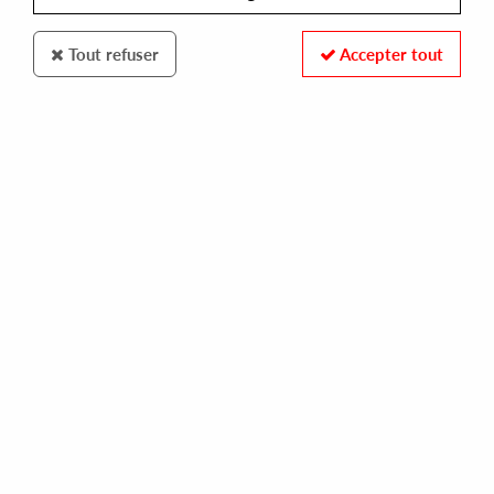
Tout refuser
Accepter tout
FIRESCOPE
BOA FEAT MATHIEU DERANLOT
merci pierre
15,00 €