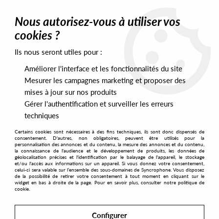
0
Nous autorisez-vous à utiliser vos
cookies ?
Ils nous seront utiles pour :
Home
>
Artists
>
BOA
Améliorer l'interface et les fonctionnalités du site
BOA
Mesurer les campagnes marketing et proposer des
mises à jour sur nos produits
Gérer l'authentification et surveiller les erreurs
SORT & FILTER
techniques
Certains cookies sont nécessaires à des fins techniques, ils sont donc dispensés de
PRESALES EXCLUSIVES
consentement. D'autres, non obligatoires, peuvent être utilisés pour la
personnalisation des annonces et du contenu, la mesure des annonces et du contenu,
la connaissance de l'audience et le développement de produits, les données de
géolocalisation précises et l'identification par le balayage de l'appareil, le stockage
1
et/ou l'accès aux informations sur un appareil. Si vous donnez votre consentement,
celui-ci sera valable sur l’ensemble des sous-domaines de Syncrophone. Vous disposez
de la possibilité de retirer votre consentement à tout moment en cliquant sur le
widget en bas à droite de la page. Pour en savoir plus, consulter notre politique de
cookie.
Configurer