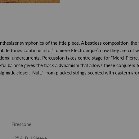
synthesizer symphonics of the title piece. A beatless composition, t
btle tones continue into “Lumière Électronique”, now they are cut w
itional undercurrents. Percussion takes centre stage for “Merci Pierr
ful balance gives the track a dynamism that allows these conjurers to
igmatic closer, “Nuit.” From plucked strings scented with eastern aroma
Firescope
12" & Full Sleeve