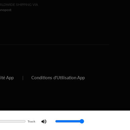
LDWIDE SHIPPING VIA
onopost
lité App
|
Conditions d'Utilisation App
Track