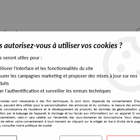
 autorisez-vous à utiliser vos cookies ?
s seront utiles pour :
iorer l'interface et les fonctionnalités du site
ALL STOCK
EXCLUSIVES
PRESALES EXCLUSIVES
urer les campagnes marketing et proposer des mises à jour sur nos
duits
r l'authentification et surveiller les erreurs techniques
ierre
cookies sont nécessaires à des fins techniques, ils sont donc dispensés de consentement. D'a
Firescope
res, peuvent être utilisés pour la personnalisation des annonces et du contenu, la mesure des anno
la connaissance de l'audience et le développement de produits, les données de géolocalisation p
BOA feat Mathieu De
cation par le balayage de l'appareil, le stockage et/ou l'accès aux informations sur un appareil. Si 
sentement, celui-ci sera valable sur l’ensemble des sous-domaines de Syncrophone. Vous disp
Merci Pierre
té de retirer votre consentement à tout moment en cliquant sur le widget en bas à droite de la pag
s, consulter notre politique de cookie.
15
,
00
€
incl. taxes