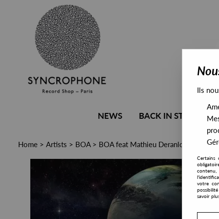
Nous
Ils nou
Amél
NEWS
BACK IN STOCK
Mes
pro
Gére
Home
>
Artists
>
BOA
>
BOA feat Mathieu Deranlot - Merci P
Certains 
obligatoi
contenu, 
l'identifi
votre con
possibili
savoir plu