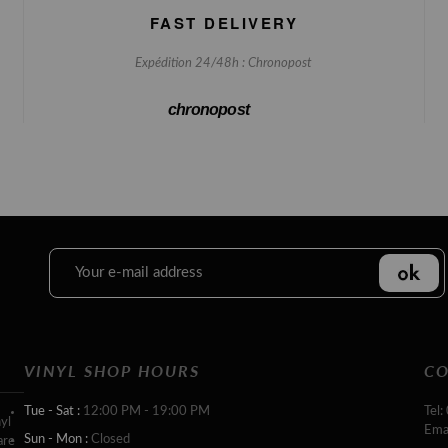
FAST DELIVERY
Expédition 24/48h : Chronopost
chronopost
VINYL SHOP HOURS
CO
Tue - Sat :
12:00 PM - 19:00 PM
Tel:
yl
Ema
Sun - Mon :
Closed
are