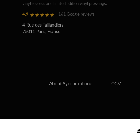
vinyl records and limited edition vinyl pressings.
4.9
- 161 Google reviews
4 Rue des Taillandiers
75011 Paris, France
About Synchrophone
|
CGV
|