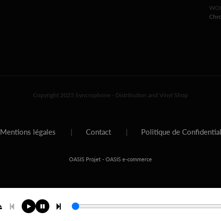
WOR
Chr
Copyright 2025 Syncrophone - Distribution and Vinyl Shop
Mentions légales
|
Contact
|
Politique de Confidentia
-
OASIS Projet
OASIS e-commerce