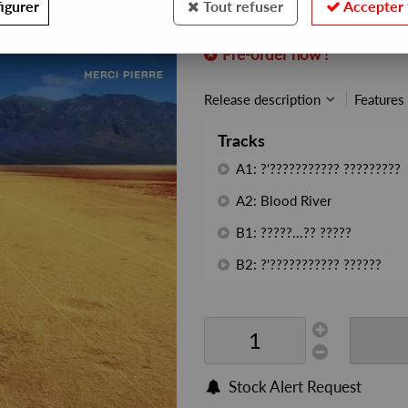
igurer
Tout refuser
Accepter 
REF. :
FS021
Pre-order now !
Release description
Features
Tracks
A1: ?'??????????? ?????????
A2: Blood River
B1: ?????...?? ?????
B2: ?'??????????? ??????
Stock Alert Request