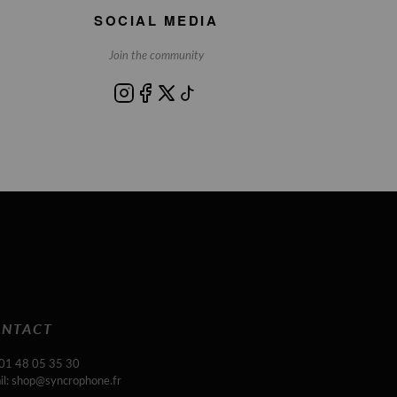
SOCIAL MEDIA
Join the community
NTACT
 01 48 05 35 30
il: shop@syncrophone.fr