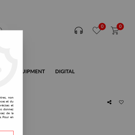
0
0
DJ EQUIPMENT
DIGITAL
utres, non
nces et du
récises et
ranlot
vous donnez
osez de la
e. Pour en