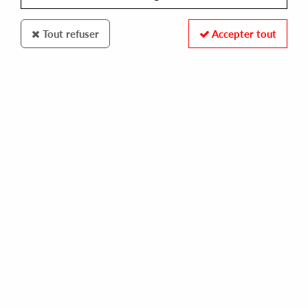
Tout refuser
Accepter tout
Firescope
Roger van Lunteren
Future Wounds
16
,
00
€
incl. taxes
REF. :
FS023
Pre-order now !
Tracks