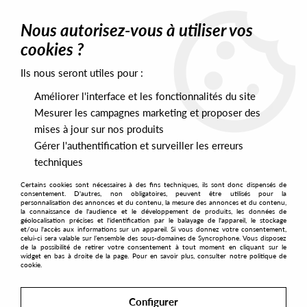
0
Nous autorisez-vous à utiliser vos
cookies ?
Ils nous seront utiles pour :
Home
>
Artists
>
Roger van Lunteren
>
Roger van Lunteren -
Future Wounds
Améliorer l'interface et les fonctionnalités du site
Mesurer les campagnes marketing et proposer des
mises à jour sur nos produits
Gérer l'authentification et surveiller les erreurs
techniques
Certains cookies sont nécessaires à des fins techniques, ils sont donc dispensés de
consentement. D'autres, non obligatoires, peuvent être utilisés pour la
personnalisation des annonces et du contenu, la mesure des annonces et du contenu,
la connaissance de l'audience et le développement de produits, les données de
géolocalisation précises et l'identification par le balayage de l'appareil, le stockage
et/ou l'accès aux informations sur un appareil. Si vous donnez votre consentement,
celui-ci sera valable sur l’ensemble des sous-domaines de Syncrophone. Vous disposez
de la possibilité de retirer votre consentement à tout moment en cliquant sur le
widget en bas à droite de la page. Pour en savoir plus, consulter notre politique de
cookie.
Configurer