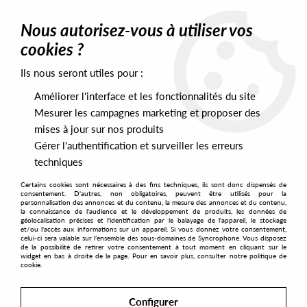
0
Nous autorisez-vous à utiliser vos
cookies ?
Ils nous seront utiles pour :
Home
>
Artists
>
INER
Améliorer l'interface et les fonctionnalités du site
INER
Mesurer les campagnes marketing et proposer des
mises à jour sur nos produits
Gérer l'authentification et surveiller les erreurs
SORT & FILTER
techniques
Certains cookies sont nécessaires à des fins techniques, ils sont donc dispensés de
PRESALES EXCLUSIVES
consentement. D'autres, non obligatoires, peuvent être utilisés pour la
personnalisation des annonces et du contenu, la mesure des annonces et du contenu,
la connaissance de l'audience et le développement de produits, les données de
géolocalisation précises et l'identification par le balayage de l'appareil, le stockage
1
et/ou l'accès aux informations sur un appareil. Si vous donnez votre consentement,
celui-ci sera valable sur l’ensemble des sous-domaines de Syncrophone. Vous disposez
de la possibilité de retirer votre consentement à tout moment en cliquant sur le
widget en bas à droite de la page. Pour en savoir plus, consulter notre politique de
cookie.
Configurer