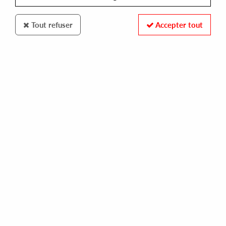
Tout refuser
Accepter tout
MOISS MUSIC
ZITO MOWA / REPLIKA / SUNE / VITAMIN D / INER
pineapple jam
13,00 €