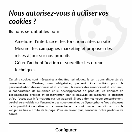
0
Nous autorisez-vous à utiliser vos
cookies ?
Ils nous seront utiles pour :
Home
>
Artists
>
Prequel
Améliorer l'interface et les fonctionnalités du site
Prequel
Mesurer les campagnes marketing et proposer des
mises à jour sur nos produits
Gérer l'authentification et surveiller les erreurs
SORT & FILTER
techniques
Certains cookies sont nécessaires à des fins techniques, ils sont donc dispensés de
PRESALES EXCLUSIVES
consentement. D'autres, non obligatoires, peuvent être utilisés pour la
personnalisation des annonces et du contenu, la mesure des annonces et du contenu,
la connaissance de l'audience et le développement de produits, les données de
géolocalisation précises et l'identification par le balayage de l'appareil, le stockage
1
et/ou l'accès aux informations sur un appareil. Si vous donnez votre consentement,
celui-ci sera valable sur l’ensemble des sous-domaines de Syncrophone. Vous disposez
de la possibilité de retirer votre consentement à tout moment en cliquant sur le
widget en bas à droite de la page. Pour en savoir plus, consulter notre politique de
cookie.
Configurer