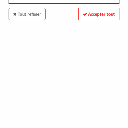
Tout refuser
Accepter tout
RHYTHM SECTION INTERNATIONAL
PREQUEL
love or (i heard you like heartbreak)
28,00 €