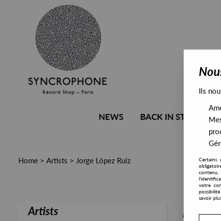
Nous
Ils nou
Amél
NEWS
BACK IN STOCK
Mes
pro
Gére
Home
>
Artists
>
Jorge López Ruiz
Certains 
obligatoi
contenu, 
l'identifi
votre con
possibili
savoir plu
Artists
PRESALE