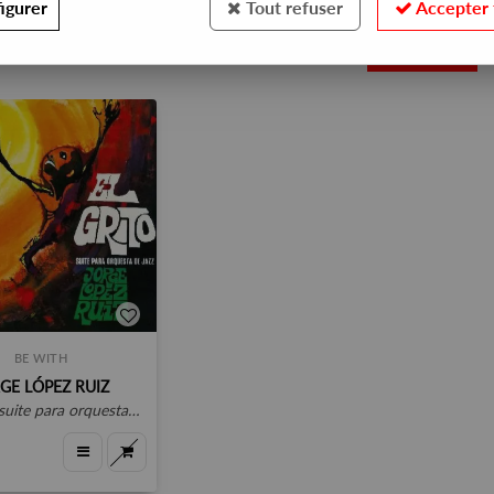
igurer
Tout refuser
Accepter 
1
BE WITH
GE LÓPEZ RUIZ
rquesta de jazz) 2021 re-issue, "140g vinyl, remastered"