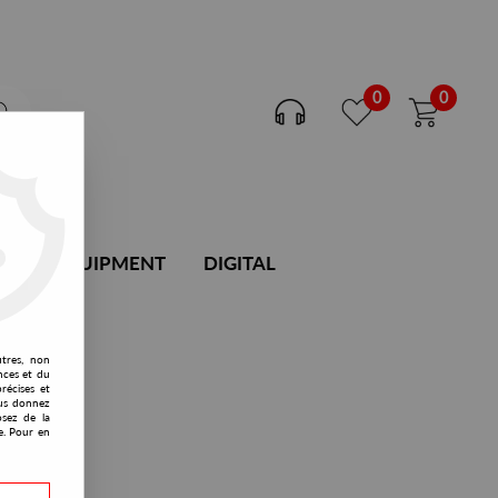
0
0
DJ EQUIPMENT
DIGITAL
utres, non
nces et du
récises et
vous donnez
osez de la
e. Pour en