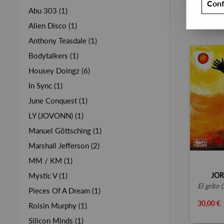
Conf
Abu 303 (1)
Alien Disco (1)
Anthony Teasdale (1)
Bodytalkers (1)
Housey Doingz (6)
In Sync (1)
June Conquest (1)
LY (JOVONN) (1)
Manuel Göttsching (1)
Marshall Jefferson (2)
MM / KM (1)
JOR
Mystic V (1)
el grito (suite para o
Pieces Of A Dream (1)
30,00 €
Roisin Murphy (1)
Silicon Minds (1)