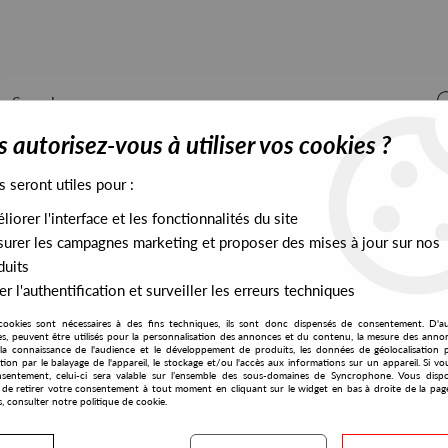
 autorisez-vous à utiliser vos cookies ?
s seront utiles pour :
iorer l'interface et les fonctionnalités du site
ALL STOCK
EXCLUSIVES
PRESALES EXCLUSIVES
urer les campagnes marketing et proposer des mises à jour sur nos
duits
r l'authentification et surveiller les erreurs techniques
cookies sont nécessaires à des fins techniques, ils sont donc dispensés de consentement. D'a
res, peuvent être utilisés pour la personnalisation des annonces et du contenu, la mesure des anno
la connaissance de l'audience et le développement de produits, les données de géolocalisation p
Jorge López Ruiz
cation par le balayage de l'appareil, le stockage et/ou l'accès aux informations sur un appareil. Si 
sentement, celui-ci sera valable sur l’ensemble des sous-domaines de Syncrophone. Vous disp
té de retirer votre consentement à tout moment en cliquant sur le widget en bas à droite de la pag
s, consulter notre politique de cookie.
S EXCLUSIVES