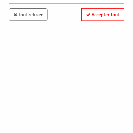
Tout refuser
Accepter tout
DIGGIN DEEPER FRANCE
MICHAEL THE LION & JAY AIRINESS
ep 2
11,00 €