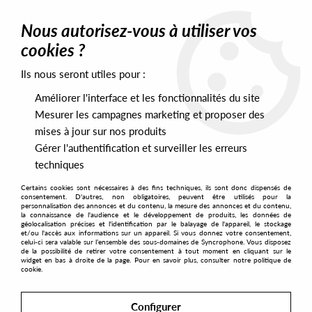
0
Nous autorisez-vous à utiliser vos
cookies ?
Ils nous seront utiles pour :
Home
>
Artists
>
Jay Airiness
Améliorer l'interface et les fonctionnalités du site
Jay Airiness
Mesurer les campagnes marketing et proposer des
mises à jour sur nos produits
Gérer l'authentification et surveiller les erreurs
SORT & FILTER
techniques
Certains cookies sont nécessaires à des fins techniques, ils sont donc dispensés de
PRESALES EXCLUSIVES
consentement. D'autres, non obligatoires, peuvent être utilisés pour la
personnalisation des annonces et du contenu, la mesure des annonces et du contenu,
la connaissance de l'audience et le développement de produits, les données de
géolocalisation précises et l'identification par le balayage de l'appareil, le stockage
2
et/ou l'accès aux informations sur un appareil. Si vous donnez votre consentement,
celui-ci sera valable sur l’ensemble des sous-domaines de Syncrophone. Vous disposez
de la possibilité de retirer votre consentement à tout moment en cliquant sur le
widget en bas à droite de la page. Pour en savoir plus, consulter notre politique de
cookie.
Configurer