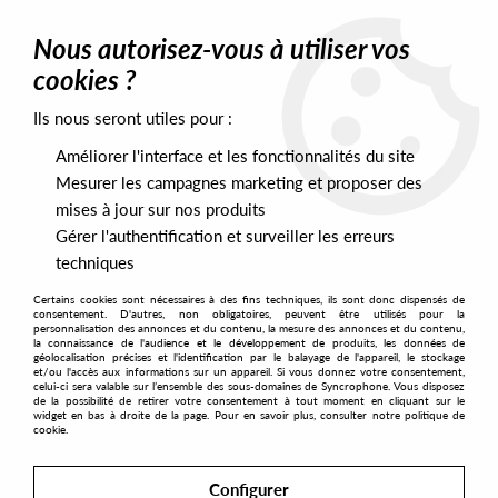
0
Nous autorisez-vous à utiliser vos
cookies ?
Ils nous seront utiles pour :
Home
>
Artists
>
John Beltran
Améliorer l'interface et les fonctionnalités du site
John Beltran
Mesurer les campagnes marketing et proposer des
JOHN BELTRAN
mises à jour sur nos produits
Gérer l'authentification et surveiller les erreurs
techniques
SORT & FILTER
Certains cookies sont nécessaires à des fins techniques, ils sont donc dispensés de
consentement. D'autres, non obligatoires, peuvent être utilisés pour la
personnalisation des annonces et du contenu, la mesure des annonces et du contenu,
la connaissance de l'audience et le développement de produits, les données de
géolocalisation précises et l'identification par le balayage de l'appareil, le stockage
PRESALES EXCLUSIVES
et/ou l'accès aux informations sur un appareil. Si vous donnez votre consentement,
celui-ci sera valable sur l’ensemble des sous-domaines de Syncrophone. Vous disposez
de la possibilité de retirer votre consentement à tout moment en cliquant sur le
widget en bas à droite de la page. Pour en savoir plus, consulter notre politique de
6
cookie.
Configurer