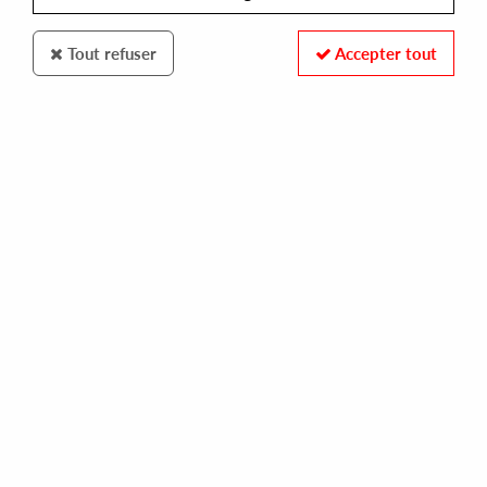
Tout refuser
Accepter tout
BACK TO LIFE
JOHN BELTRAN PRES. NOSTALGIC
going home ep [reissue]