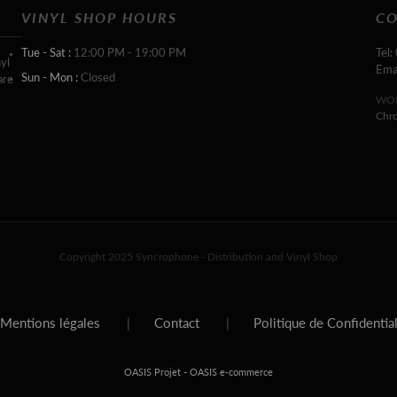
VINYL SHOP HOURS
CO
Tue - Sat :
12:00 PM - 19:00 PM
Tel:
yl
Ema
Sun - Mon :
Closed
are
WOR
Chr
Copyright 2025 Syncrophone - Distribution and Vinyl Shop
Mentions légales
|
Contact
|
Politique de Confidentia
-
OASIS Projet
OASIS e-commerce