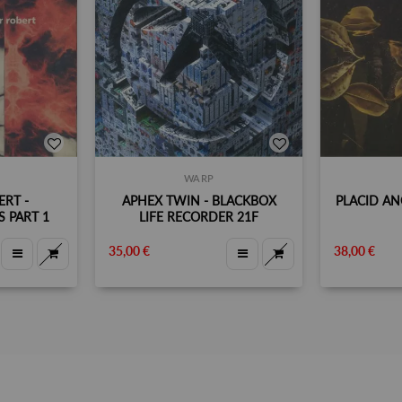
WARP
RT -
APHEX TWIN - BLACKBOX
PLACID AN
 PART 1
LIFE RECORDER 21F
35,00 €
38,00 €