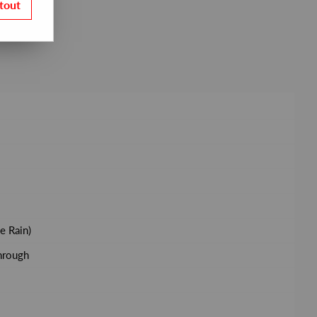
tout
e Rain)
hrough