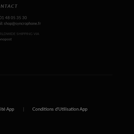
NTACT
 01 48 05 35 30
il: shop@syncrophone.fr
LDWIDE SHIPPING VIA
onopost
lité App
|
Conditions d'Utilisation App