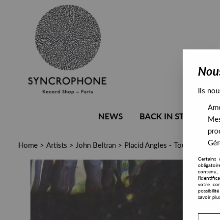
Nous
Ils nou
Amél
NEWS
BACK IN STOCK
Mes
pro
Gére
Home
>
Artists
>
John Beltran
>
Placid Angles - Touch The Ear
Certains 
obligatoi
contenu, 
l'identifi
votre con
possibili
savoir plu