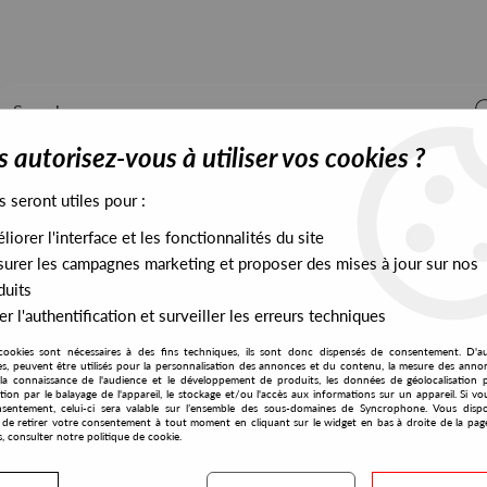
 autorisez-vous à utiliser vos cookies ?
s seront utiles pour :
iorer l'interface et les fonctionnalités du site
ALL STOCK
EXCLUSIVES
PRESALES EXCLUSIVES
urer les campagnes marketing et proposer des mises à jour sur nos
duits
r l'authentification et surveiller les erreurs techniques
th
cookies sont nécessaires à des fins techniques, ils sont donc dispensés de consentement. D'a
Figure
res, peuvent être utilisés pour la personnalisation des annonces et du contenu, la mesure des anno
la connaissance de l'audience et le développement de produits, les données de géolocalisation p
Placid Angles
cation par le balayage de l'appareil, le stockage et/ou l'accès aux informations sur un appareil. Si 
sentement, celui-ci sera valable sur l’ensemble des sous-domaines de Syncrophone. Vous disp
Touch The Earth
té de retirer votre consentement à tout moment en cliquant sur le widget en bas à droite de la pag
s, consulter notre politique de cookie.
38
,
00
€
incl. taxes