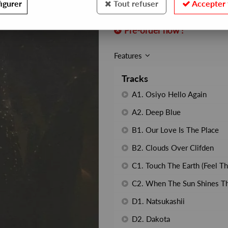
igurer
Tout refuser
Accepter 
REF. :
FIGURELP07
Pre-order now !
Features
Tracks
A1. Osiyo Hello Again
A2. Deep Blue
B1. Our Love Is The Place
B2. Clouds Over Clifden
C1. Touch The Earth (Feel Th
C2. When The Sun Shines T
D1. Natsukashii
D2. Dakota