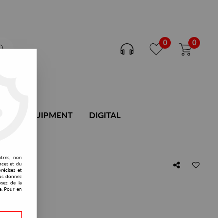
0
0
DJ EQUIPMENT
DIGITAL
utres, non
nces et du
récises et
vous donnez
osez de la
e. Pour en