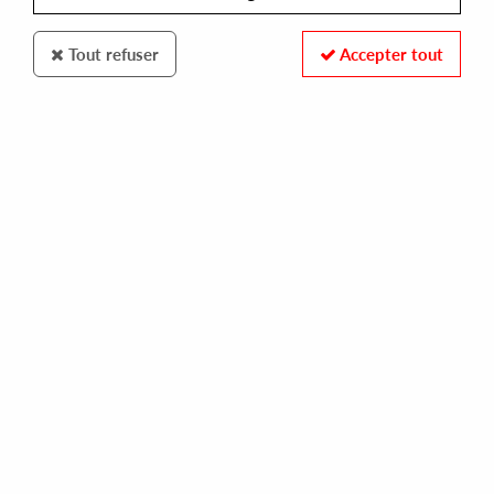
Tout refuser
Accepter tout
VIBESTATE
RONIN
luxury ep
20,00 €