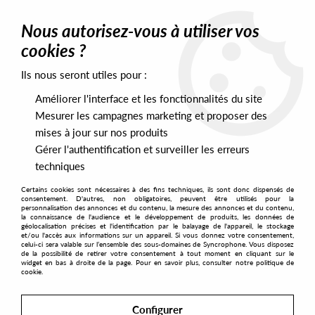
0
Nous autorisez-vous à utiliser vos
cookies ?
Ils nous seront utiles pour :
Home
>
Artists
>
Ronin
Améliorer l'interface et les fonctionnalités du site
Ronin
Mesurer les campagnes marketing et proposer des
mises à jour sur nos produits
Gérer l'authentification et surveiller les erreurs
SORT & FILTER
techniques
Certains cookies sont nécessaires à des fins techniques, ils sont donc dispensés de
PRESALES EXCLUSIVES
consentement. D'autres, non obligatoires, peuvent être utilisés pour la
personnalisation des annonces et du contenu, la mesure des annonces et du contenu,
la connaissance de l'audience et le développement de produits, les données de
géolocalisation précises et l'identification par le balayage de l'appareil, le stockage
1
et/ou l'accès aux informations sur un appareil. Si vous donnez votre consentement,
celui-ci sera valable sur l’ensemble des sous-domaines de Syncrophone. Vous disposez
de la possibilité de retirer votre consentement à tout moment en cliquant sur le
widget en bas à droite de la page. Pour en savoir plus, consulter notre politique de
cookie.
NEW
Configurer