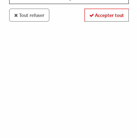
Tout refuser
Accepter tout
UNIDISC
ELECTRA FEAT TARA BUTLER
feels good (carrots & beets)