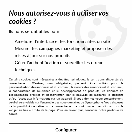
0
Nous autorisez-vous à utiliser vos
cookies ?
Ils nous seront utiles pour :
Home
>
Artists
>
Electra
Améliorer l'interface et les fonctionnalités du site
Electra
Mesurer les campagnes marketing et proposer des
ELECTRA
mises à jour sur nos produits
Gérer l'authentification et surveiller les erreurs
techniques
SORT & FILTER
Certains cookies sont nécessaires à des fins techniques, ils sont donc dispensés de
consentement. D'autres, non obligatoires, peuvent être utilisés pour la
personnalisation des annonces et du contenu, la mesure des annonces et du contenu,
la connaissance de l'audience et le développement de produits, les données de
géolocalisation précises et l'identification par le balayage de l'appareil, le stockage
PRESALES EXCLUSIVES
et/ou l'accès aux informations sur un appareil. Si vous donnez votre consentement,
celui-ci sera valable sur l’ensemble des sous-domaines de Syncrophone. Vous disposez
de la possibilité de retirer votre consentement à tout moment en cliquant sur le
widget en bas à droite de la page. Pour en savoir plus, consulter notre politique de
1
cookie.
Configurer