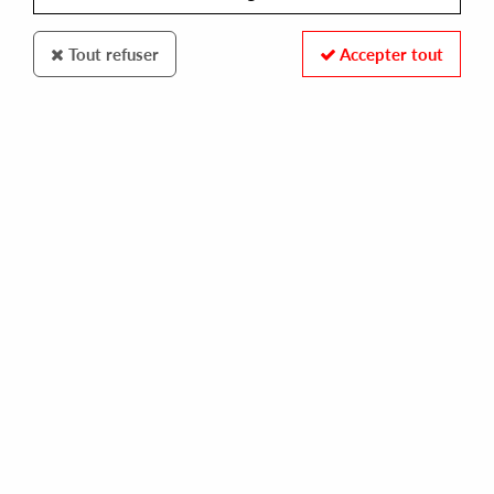
Tout refuser
Accepter tout
BLINK
FABRICE K PRESENTS CODEBREAKER VS MARK
VEDO
4,00 €