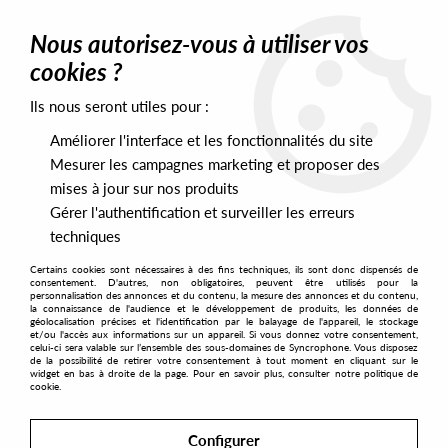
0
Nous autorisez-vous à utiliser vos
cookies ?
Ils nous seront utiles pour :
Home
>
Artists
>
Fabrice K
Améliorer l'interface et les fonctionnalités du site
Fabrice K
Mesurer les campagnes marketing et proposer des
mises à jour sur nos produits
Gérer l'authentification et surveiller les erreurs
SORT & FILTER
techniques
Certains cookies sont nécessaires à des fins techniques, ils sont donc dispensés de
PRESALES EXCLUSIVES
consentement. D'autres, non obligatoires, peuvent être utilisés pour la
personnalisation des annonces et du contenu, la mesure des annonces et du contenu,
la connaissance de l'audience et le développement de produits, les données de
géolocalisation précises et l'identification par le balayage de l'appareil, le stockage
1
et/ou l'accès aux informations sur un appareil. Si vous donnez votre consentement,
celui-ci sera valable sur l’ensemble des sous-domaines de Syncrophone. Vous disposez
de la possibilité de retirer votre consentement à tout moment en cliquant sur le
widget en bas à droite de la page. Pour en savoir plus, consulter notre politique de
cookie.
Configurer