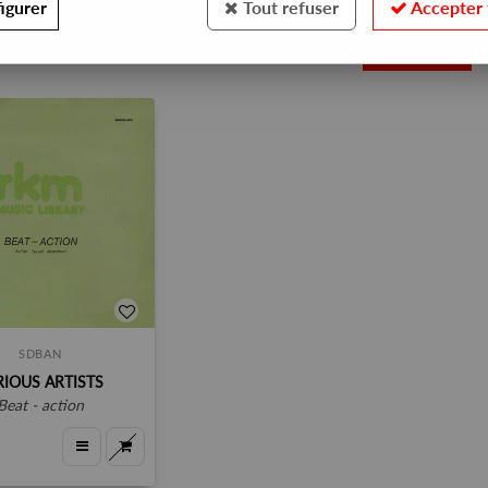
igurer
Tout refuser
Accepter 
1
SDBAN
RIOUS ARTISTS
beat - action