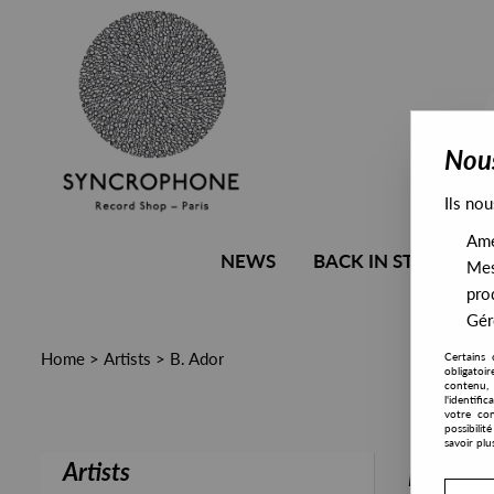
Nous
Ils nou
Amél
NEWS
BACK IN STOCK
Mes
pro
Gére
Home
>
Artists
>
B. Ador
Certains 
obligatoi
contenu, 
l'identifi
votre con
possibili
savoir plu
Artists
PRESALE