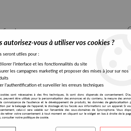
 autorisez-vous à utiliser vos cookies ?
s seront utiles pour :
iorer l'interface et les fonctionnalités du site
ALL STOCK
EXCLUSIVES
PRESALES EXCLUSIVES
urer les campagnes marketing et proposer des mises à jour sur nos
duits
r l'authentification et surveiller les erreurs techniques
cookies sont nécessaires à des fins techniques, ils sont donc dispensés de consentement. D'a
res, peuvent être utilisés pour la personnalisation des annonces et du contenu, la mesure des anno
la connaissance de l'audience et le développement de produits, les données de géolocalisation p
B. Ador
cation par le balayage de l'appareil, le stockage et/ou l'accès aux informations sur un appareil. Si 
sentement, celui-ci sera valable sur l’ensemble des sous-domaines de Syncrophone. Vous disp
té de retirer votre consentement à tout moment en cliquant sur le widget en bas à droite de la pag
s, consulter notre politique de cookie.
S EXCLUSIVES