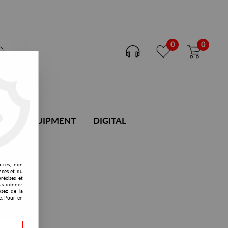
0
0
DJ EQUIPMENT
DIGITAL
utres, non
nces et du
récises et
vous donnez
osez de la
e. Pour en