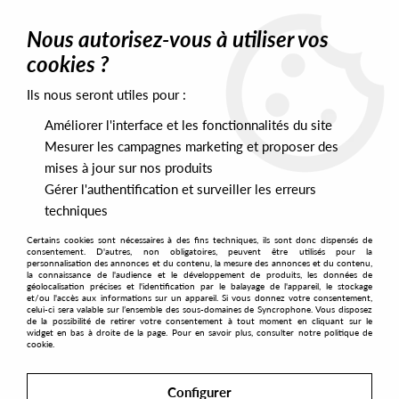
0
Nous autorisez-vous à utiliser vos
cookies ?
Ils nous seront utiles pour :
Home
>
Artists
>
Jansons
Améliorer l'interface et les fonctionnalités du site
Jansons
Mesurer les campagnes marketing et proposer des
mises à jour sur nos produits
Gérer l'authentification et surveiller les erreurs
SORT & FILTER
techniques
Certains cookies sont nécessaires à des fins techniques, ils sont donc dispensés de
PRESALES EXCLUSIVES
consentement. D'autres, non obligatoires, peuvent être utilisés pour la
personnalisation des annonces et du contenu, la mesure des annonces et du contenu,
la connaissance de l'audience et le développement de produits, les données de
géolocalisation précises et l'identification par le balayage de l'appareil, le stockage
1
et/ou l'accès aux informations sur un appareil. Si vous donnez votre consentement,
celui-ci sera valable sur l’ensemble des sous-domaines de Syncrophone. Vous disposez
de la possibilité de retirer votre consentement à tout moment en cliquant sur le
widget en bas à droite de la page. Pour en savoir plus, consulter notre politique de
cookie.
Configurer