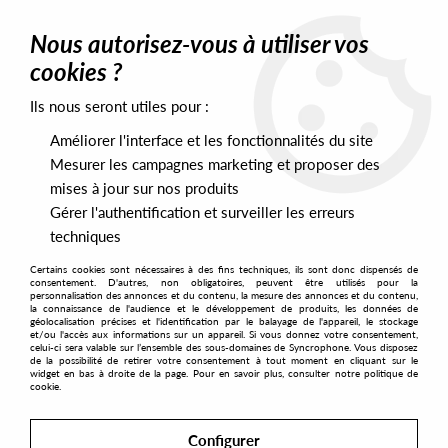
0
Nous autorisez-vous à utiliser vos
cookies ?
Ils nous seront utiles pour :
Home
>
Artists
>
The Black Tone
Améliorer l'interface et les fonctionnalités du site
The Black Tone
Mesurer les campagnes marketing et proposer des
mises à jour sur nos produits
Gérer l'authentification et surveiller les erreurs
SORT & FILTER
techniques
Certains cookies sont nécessaires à des fins techniques, ils sont donc dispensés de
PRESALES EXCLUSIVES
consentement. D'autres, non obligatoires, peuvent être utilisés pour la
personnalisation des annonces et du contenu, la mesure des annonces et du contenu,
la connaissance de l'audience et le développement de produits, les données de
géolocalisation précises et l'identification par le balayage de l'appareil, le stockage
2
et/ou l'accès aux informations sur un appareil. Si vous donnez votre consentement,
celui-ci sera valable sur l’ensemble des sous-domaines de Syncrophone. Vous disposez
de la possibilité de retirer votre consentement à tout moment en cliquant sur le
widget en bas à droite de la page. Pour en savoir plus, consulter notre politique de
cookie.
Configurer