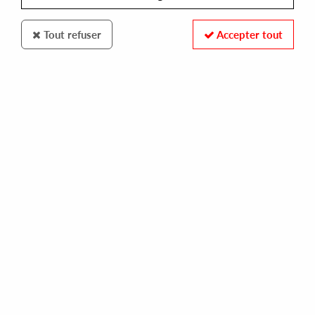
Tout refuser
Accepter tout
COURTESY OF BALANCE
VARIOUS
cob#10
35,00 €