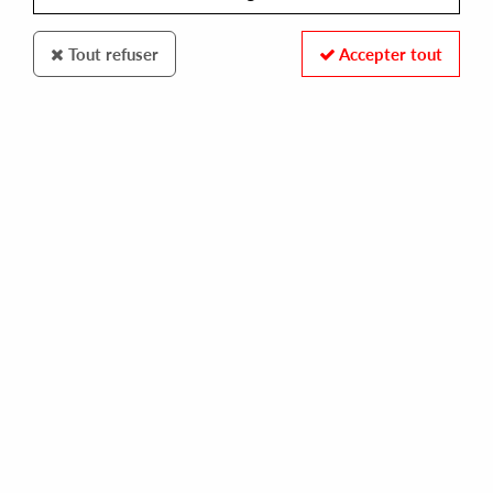
Tout refuser
Accepter tout
TOY TONICS
RHODE & BROWN
nine to shine
11,00 €