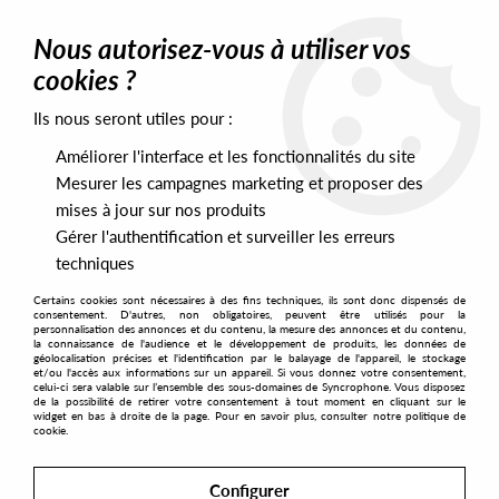
0
Nous autorisez-vous à utiliser vos
cookies ?
Ils nous seront utiles pour :
Home
>
Artists
>
Rhode And Brown
Améliorer l'interface et les fonctionnalités du site
Rhode And Brown
Mesurer les campagnes marketing et proposer des
mises à jour sur nos produits
Gérer l'authentification et surveiller les erreurs
SORT & FILTER
techniques
Certains cookies sont nécessaires à des fins techniques, ils sont donc dispensés de
PRESALES EXCLUSIVES
consentement. D'autres, non obligatoires, peuvent être utilisés pour la
personnalisation des annonces et du contenu, la mesure des annonces et du contenu,
la connaissance de l'audience et le développement de produits, les données de
géolocalisation précises et l'identification par le balayage de l'appareil, le stockage
1
et/ou l'accès aux informations sur un appareil. Si vous donnez votre consentement,
celui-ci sera valable sur l’ensemble des sous-domaines de Syncrophone. Vous disposez
de la possibilité de retirer votre consentement à tout moment en cliquant sur le
widget en bas à droite de la page. Pour en savoir plus, consulter notre politique de
cookie.
Configurer