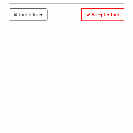
Tout refuser
Accepter tout
PHONOGRAMME
STEPHANE & ALEX ATTIAS
distant planet sync
10,00 €