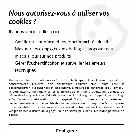
0
Nous autorisez-vous à utiliser vos
cookies ?
Ils nous seront utiles pour :
Home
>
Artists
>
Stephane &amp; Alex Attias
Améliorer l'interface et les fonctionnalités du site
Stephane &amp; Alex Attias
Mesurer les campagnes marketing et proposer des
mises à jour sur nos produits
Gérer l'authentification et surveiller les erreurs
SORT & FILTER
techniques
Certains cookies sont nécessaires à des fins techniques, ils sont donc dispensés de
PRESALES EXCLUSIVES
consentement. D'autres, non obligatoires, peuvent être utilisés pour la
personnalisation des annonces et du contenu, la mesure des annonces et du contenu,
la connaissance de l'audience et le développement de produits, les données de
géolocalisation précises et l'identification par le balayage de l'appareil, le stockage
1
et/ou l'accès aux informations sur un appareil. Si vous donnez votre consentement,
celui-ci sera valable sur l’ensemble des sous-domaines de Syncrophone. Vous disposez
de la possibilité de retirer votre consentement à tout moment en cliquant sur le
widget en bas à droite de la page. Pour en savoir plus, consulter notre politique de
cookie.
Configurer