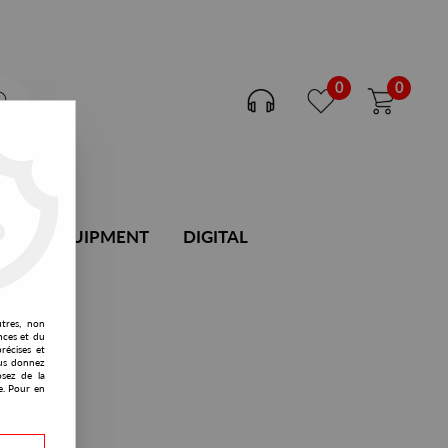
0
0
DJ EQUIPMENT
DIGITAL
utres, non
nces et du
récises et
vous donnez
osez de la
e. Pour en