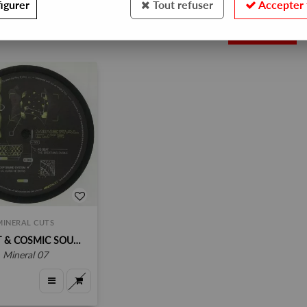
igurer
Tout refuser
Accepter 
1
MINERAL CUTS
KG BEAT & COSMIC SOUND SYSTEM
mineral 07