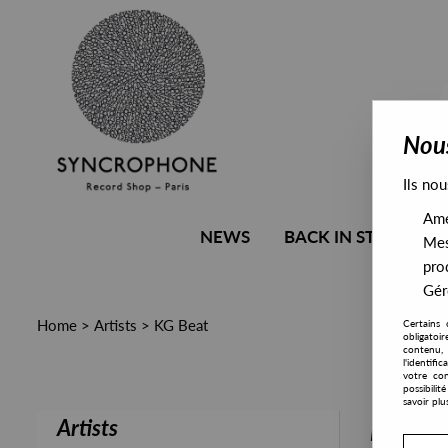
Nous
Ils nou
Amél
NEWS
BACK IN STOCK
Mes
pro
Gére
Home
>
Artists
>
KG Beat
Certains 
obligatoi
contenu, 
l'identifi
votre con
possibili
savoir plu
Artists
PRESALE