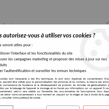
 autorisez-vous à utiliser vos cookies ?
s seront utiles pour :
iorer l'interface et les fonctionnalités du site
ALL STOCK
EXCLUSIVES
PRESALES EXCLUSIVES
urer les campagnes marketing et proposer des mises à jour sur nos
duits
r l'authentification et surveiller les erreurs techniques
cookies sont nécessaires à des fins techniques, ils sont donc dispensés de consentement. D'a
res, peuvent être utilisés pour la personnalisation des annonces et du contenu, la mesure des anno
la connaissance de l'audience et le développement de produits, les données de géolocalisation p
KG Beat
cation par le balayage de l'appareil, le stockage et/ou l'accès aux informations sur un appareil. Si 
sentement, celui-ci sera valable sur l’ensemble des sous-domaines de Syncrophone. Vous disp
té de retirer votre consentement à tout moment en cliquant sur le widget en bas à droite de la pag
s, consulter notre politique de cookie.
S EXCLUSIVES