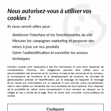
0
Nous autorisez-vous à utiliser vos
cookies ?
Ils nous seront utiles pour :
Home
>
Artists
>
R. Dero
Améliorer l'interface et les fonctionnalités du site
R. Dero
Mesurer les campagnes marketing et proposer des
mises à jour sur nos produits
Gérer l'authentification et surveiller les erreurs
SORT & FILTER
techniques
Certains cookies sont nécessaires à des fins techniques, ils sont donc dispensés de
PRESALES EXCLUSIVES
consentement. D'autres, non obligatoires, peuvent être utilisés pour la
personnalisation des annonces et du contenu, la mesure des annonces et du contenu,
la connaissance de l'audience et le développement de produits, les données de
géolocalisation précises et l'identification par le balayage de l'appareil, le stockage
1
et/ou l'accès aux informations sur un appareil. Si vous donnez votre consentement,
celui-ci sera valable sur l’ensemble des sous-domaines de Syncrophone. Vous disposez
de la possibilité de retirer votre consentement à tout moment en cliquant sur le
widget en bas à droite de la page. Pour en savoir plus, consulter notre politique de
cookie.
Configurer