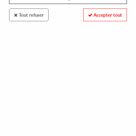
Tout refuser
Accepter tout
SDBAN
VARIOUS ARTISTS
beat - action
28,00 €