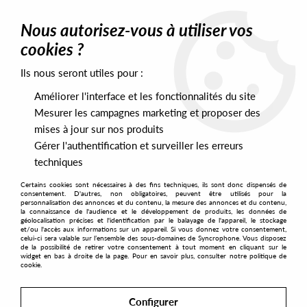
0
Nous autorisez-vous à utiliser vos
cookies ?
Ils nous seront utiles pour :
Home
>
Artists
>
Caruso
Améliorer l'interface et les fonctionnalités du site
Caruso
Mesurer les campagnes marketing et proposer des
mises à jour sur nos produits
Gérer l'authentification et surveiller les erreurs
SORT & FILTER
techniques
Certains cookies sont nécessaires à des fins techniques, ils sont donc dispensés de
PRESALES EXCLUSIVES
consentement. D'autres, non obligatoires, peuvent être utilisés pour la
personnalisation des annonces et du contenu, la mesure des annonces et du contenu,
la connaissance de l'audience et le développement de produits, les données de
géolocalisation précises et l'identification par le balayage de l'appareil, le stockage
1
et/ou l'accès aux informations sur un appareil. Si vous donnez votre consentement,
celui-ci sera valable sur l’ensemble des sous-domaines de Syncrophone. Vous disposez
de la possibilité de retirer votre consentement à tout moment en cliquant sur le
widget en bas à droite de la page. Pour en savoir plus, consulter notre politique de
cookie.
Configurer