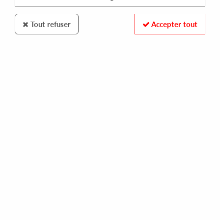
Tout refuser
Accepter tout
TEN LOVERS MUSIC
VARIOUS ARTISTS
best of various
14,00 €