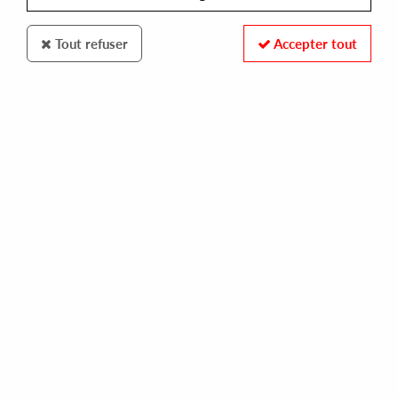
Tout refuser
Accepter tout
KALAHARI OYSTER CULT
EVERSINES
gaze ep
16,00 €