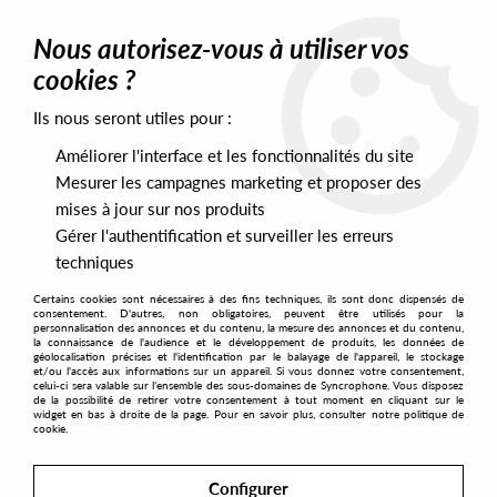
0
Nous autorisez-vous à utiliser vos
cookies ?
Ils nous seront utiles pour :
Home
>
Artists
>
Eversines
Améliorer l'interface et les fonctionnalités du site
Eversines
Mesurer les campagnes marketing et proposer des
mises à jour sur nos produits
Gérer l'authentification et surveiller les erreurs
SORT & FILTER
techniques
Certains cookies sont nécessaires à des fins techniques, ils sont donc dispensés de
PRESALES EXCLUSIVES
consentement. D'autres, non obligatoires, peuvent être utilisés pour la
personnalisation des annonces et du contenu, la mesure des annonces et du contenu,
la connaissance de l'audience et le développement de produits, les données de
géolocalisation précises et l'identification par le balayage de l'appareil, le stockage
2
et/ou l'accès aux informations sur un appareil. Si vous donnez votre consentement,
celui-ci sera valable sur l’ensemble des sous-domaines de Syncrophone. Vous disposez
de la possibilité de retirer votre consentement à tout moment en cliquant sur le
widget en bas à droite de la page. Pour en savoir plus, consulter notre politique de
cookie.
Configurer