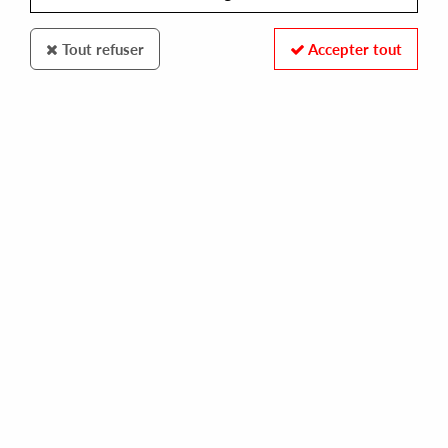
Tout refuser
Accepter tout
DELIRIUM
ATOM HEART / SYNECTICS
delirium 12 (remastered)
12,00 €