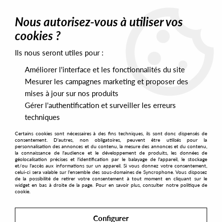
0
Nous autorisez-vous à utiliser vos
cookies ?
Ils nous seront utiles pour :
Home
>
Artists
>
Atom Heart
Améliorer l'interface et les fonctionnalités du site
Atom Heart
Mesurer les campagnes marketing et proposer des
mises à jour sur nos produits
Gérer l'authentification et surveiller les erreurs
SORT & FILTER
techniques
Certains cookies sont nécessaires à des fins techniques, ils sont donc dispensés de
PRESALES EXCLUSIVES
consentement. D'autres, non obligatoires, peuvent être utilisés pour la
personnalisation des annonces et du contenu, la mesure des annonces et du contenu,
la connaissance de l'audience et le développement de produits, les données de
géolocalisation précises et l'identification par le balayage de l'appareil, le stockage
5
et/ou l'accès aux informations sur un appareil. Si vous donnez votre consentement,
celui-ci sera valable sur l’ensemble des sous-domaines de Syncrophone. Vous disposez
de la possibilité de retirer votre consentement à tout moment en cliquant sur le
widget en bas à droite de la page. Pour en savoir plus, consulter notre politique de
cookie.
Configurer