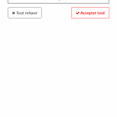
Tout refuser
Accepter tout
WILSON RECORDS
SANSO -CRUISIN EP
14,00 €