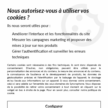
0
Nous autorisez-vous à utiliser vos
cookies ?
Ils nous seront utiles pour :
Home
>
Artists
>
Sanso
Améliorer l'interface et les fonctionnalités du site
Sanso
Mesurer les campagnes marketing et proposer des
mises à jour sur nos produits
Gérer l'authentification et surveiller les erreurs
SORT & FILTER
techniques
Certains cookies sont nécessaires à des fins techniques, ils sont donc dispensés de
PRESALES EXCLUSIVES
consentement. D'autres, non obligatoires, peuvent être utilisés pour la
personnalisation des annonces et du contenu, la mesure des annonces et du contenu,
la connaissance de l'audience et le développement de produits, les données de
géolocalisation précises et l'identification par le balayage de l'appareil, le stockage
1
et/ou l'accès aux informations sur un appareil. Si vous donnez votre consentement,
celui-ci sera valable sur l’ensemble des sous-domaines de Syncrophone. Vous disposez
de la possibilité de retirer votre consentement à tout moment en cliquant sur le
widget en bas à droite de la page. Pour en savoir plus, consulter notre politique de
cookie.
Configurer