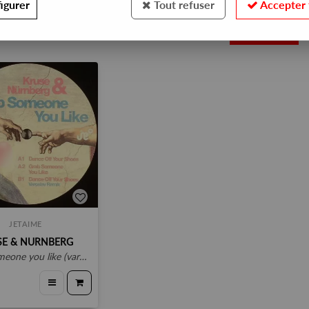
igurer
Tout refuser
Accepter 
1
JETAIME
SE & NURNBERG
ne you like (varoslav remix)