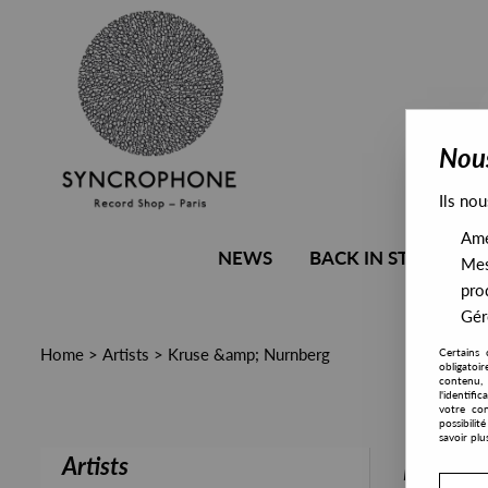
Nous
Ils nou
Amél
NEWS
BACK IN STOCK
Mes
pro
Gére
Home
>
Artists
>
Kruse &amp; Nurnberg
Certains 
obligatoi
contenu, 
l'identifi
votre con
possibili
savoir plu
Artists
PRESALE