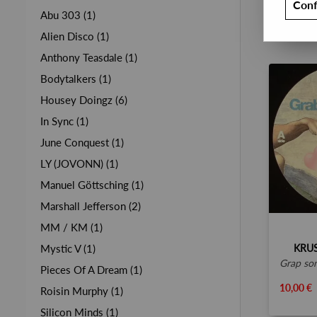
Conf
Abu 303 (1)
Alien Disco (1)
Anthony Teasdale (1)
Bodytalkers (1)
Housey Doingz (6)
In Sync (1)
June Conquest (1)
LY (JOVONN) (1)
Manuel Göttsching (1)
Marshall Jefferson (2)
MM / KM (1)
KRU
Mystic V (1)
grap someo
Pieces Of A Dream (1)
10,00 €
Roisin Murphy (1)
Silicon Minds (1)