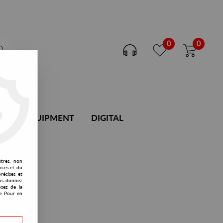
0
0
DJ EQUIPMENT
DIGITAL
utres, non
nces et du
récises et
vous donnez
osez de la
e. Pour en