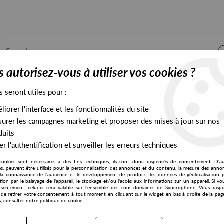
 autorisez-vous à utiliser vos cookies ?
s seront utiles pour :
iorer l'interface et les fonctionnalités du site
ALL STOCK
EXCLUSIVES
PRESALES EXCLUSIVES
urer les campagnes marketing et proposer des mises à jour sur nos
duits
r l'authentification et surveiller les erreurs techniques
cookies sont nécessaires à des fins techniques, ils sont donc dispensés de consentement. D'a
res, peuvent être utilisés pour la personnalisation des annonces et du contenu, la mesure des anno
la connaissance de l'audience et le développement de produits, les données de géolocalisation p
Kruse &amp; Nurnberg
cation par le balayage de l'appareil, le stockage et/ou l'accès aux informations sur un appareil. Si 
sentement, celui-ci sera valable sur l’ensemble des sous-domaines de Syncrophone. Vous disp
té de retirer votre consentement à tout moment en cliquant sur le widget en bas à droite de la pag
s, consulter notre politique de cookie.
S EXCLUSIVES