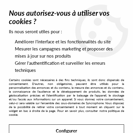
0
Nous autorisez-vous à utiliser vos
cookies ?
Ils nous seront utiles pour :
Home
>
Artists
>
Todd Terry
Améliorer l'interface et les fonctionnalités du site
Todd Terry
Mesurer les campagnes marketing et proposer des
mises à jour sur nos produits
Gérer l'authentification et surveiller les erreurs
SORT & FILTER
techniques
Certains cookies sont nécessaires à des fins techniques, ils sont donc dispensés de
PRESALES EXCLUSIVES
consentement. D'autres, non obligatoires, peuvent être utilisés pour la
personnalisation des annonces et du contenu, la mesure des annonces et du contenu,
la connaissance de l'audience et le développement de produits, les données de
géolocalisation précises et l'identification par le balayage de l'appareil, le stockage
4
et/ou l'accès aux informations sur un appareil. Si vous donnez votre consentement,
celui-ci sera valable sur l’ensemble des sous-domaines de Syncrophone. Vous disposez
de la possibilité de retirer votre consentement à tout moment en cliquant sur le
widget en bas à droite de la page. Pour en savoir plus, consulter notre politique de
cookie.
Configurer