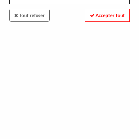
Tout refuser
Accepter tout
FREEZE RECORDS
TODD TERRY
samba (mk/louie vega rmxs)
12,00 €