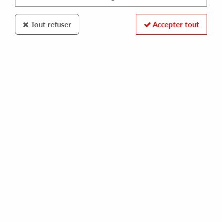
Tout refuser
Accepter tout
BON VIVANT
SAKRO & MIGUEL PUENTE
bon vivant 6
12,00 €