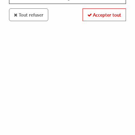
Tout refuser
Accepter tout
MINT CONDITION
TERRY FRANCIS
dubtown (remastered)
24,00 €