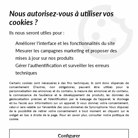
0
Nous autorisez-vous à utiliser vos
cookies ?
Ils nous seront utiles pour :
Home
>
Artists
>
Terry Francis
Améliorer l'interface et les fonctionnalités du site
Terry Francis
Mesurer les campagnes marketing et proposer des
mises à jour sur nos produits
Gérer l'authentification et surveiller les erreurs
SORT & FILTER
techniques
Certains cookies sont nécessaires à des fins techniques, ils sont donc dispensés de
PRESALES EXCLUSIVES
consentement. D'autres, non obligatoires, peuvent être utilisés pour la
personnalisation des annonces et du contenu, la mesure des annonces et du contenu,
la connaissance de l'audience et le développement de produits, les données de
géolocalisation précises et l'identification par le balayage de l'appareil, le stockage
7
et/ou l'accès aux informations sur un appareil. Si vous donnez votre consentement,
celui-ci sera valable sur l’ensemble des sous-domaines de Syncrophone. Vous disposez
de la possibilité de retirer votre consentement à tout moment en cliquant sur le
widget en bas à droite de la page. Pour en savoir plus, consulter notre politique de
cookie.
Configurer